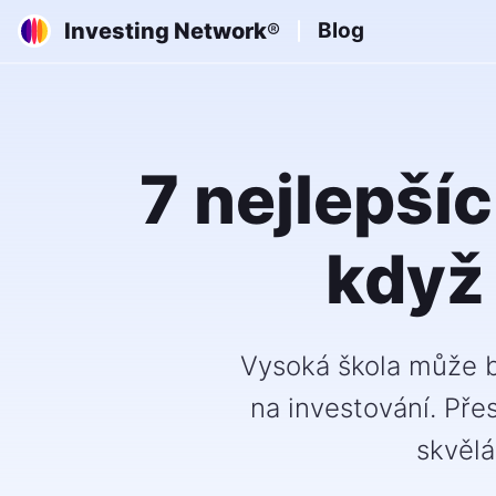
Investing Network
Blog
®
7 nejlepší
když 
Vysoká škola může bý
na investování. Př
skvělá