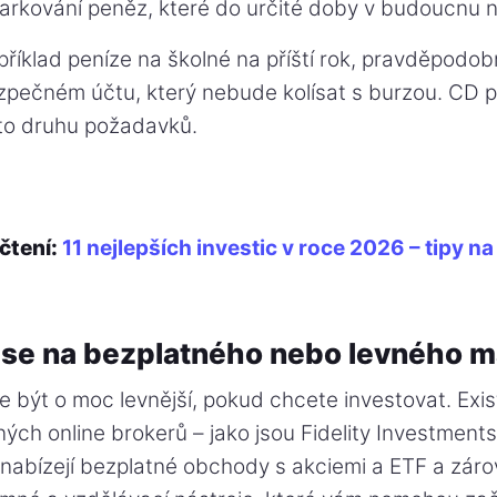
arkování peněz, které do určité doby v budoucnu n
říklad peníze na školné na příští rok, pravděpodob
zpečném účtu, který nebude kolísat s burzou. CD 
to druhu požadavků.
čtení:
11 nejlepších investic v roce 2026 – tipy n
 se na bezplatného nebo levného m
e být o moc levnější, pokud chcete investovat. Exi
ých online brokerů – jako jsou Fidelity Investment
nabízejí bezplatné obchody s akciemi a ETF a záro