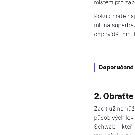
místem pro zap
Pokud máte nap
mít na superbe
odpovídá tomu
Doporučené 
2. Obraťte
Začít už nemůž
působivých levn
Schwab – kteří 