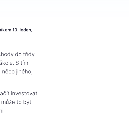
íkem 10. leden,
hody do třídy
škole. S tím
 něco jiného,
začít investovat.
a může to být
mi