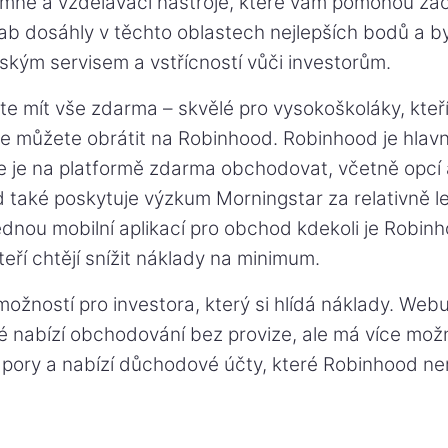
umné a vzdělávací nástroje, které vám pomohou zač
wab dosáhly v těchto oblastech nejlepších bodů a 
ským servisem a vstřícností vůči investorům.
e mít vše zdarma – skvělé pro vysokoškoláky, kteří 
se můžete obrátit na Robinhood. Robinhood je hlav
 je na platformě zdarma obchodovat, včetně opcí 
 také poskytuje výzkum Morningstar za relativně l
dnou mobilní aplikací pro obchod kdekoli je Robin
teří chtějí snížit náklady na minimum.
možností pro investora, který si hlídá náklady. Webul
é nabízí obchodování bez provize, ale má více mož
pory a nabízí důchodové účty, které Robinhood nem