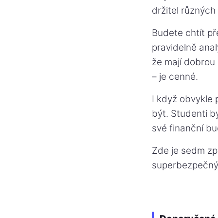
držitel různých
Budete chtít p
pravidelně anal
že mají dobrou 
– je cenné.
I když obvykle
být. Studenti by
své finanční bu
Zde je sedm zp
superbezpečný