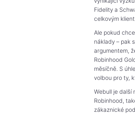
vynikající výzk
Fidelity a Sch
celkovým klient
Ale pokud chcet
náklady – pak 
argumentem, že
Robinhood Gold
měsíčně. S úhle
volbou pro ty, k
Webull je další 
Robinhood, tak
zákaznické pod