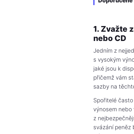
Doporučené 
1. Zvažte
nebo CD
Jedním z nejjed
s vysokým výno
jaké jsou k dis
přičemž vám stá
sazby na těcht
Spořitelé často
výnosem nebo vk
z nejbezpečněj
svázání peněz 