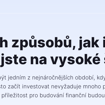
ch způsobů, jak 
jste na vysoké
t jedním z nejnáročnějších období, kdy 
esto začít investovat nevyžaduje mnoho 
 příležitost pro budování finanční budou