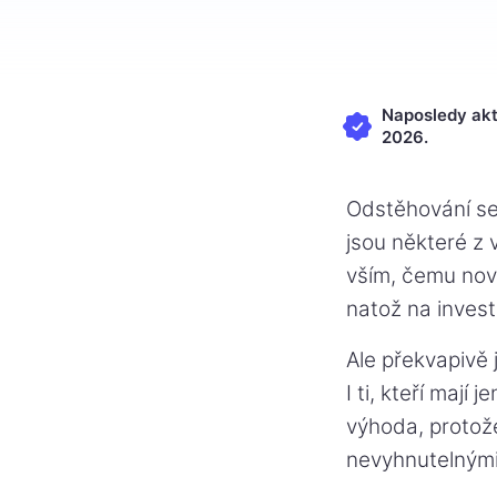
Naposledy akt
2026.
Odstěhování se
jsou některé z 
vším, čemu nová
natož na invest
Ale překvapivě j
I ti, kteří mají
výhoda, protože
nevyhnutelnými 