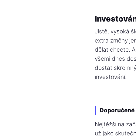
Investován
Jistě, vysoká š
extra změny jen
dělat chcete. 
všemi dnes dos
dostat skromnýc
investování.
Doporučené 
Nejtěžší na zač
už jako skuteč