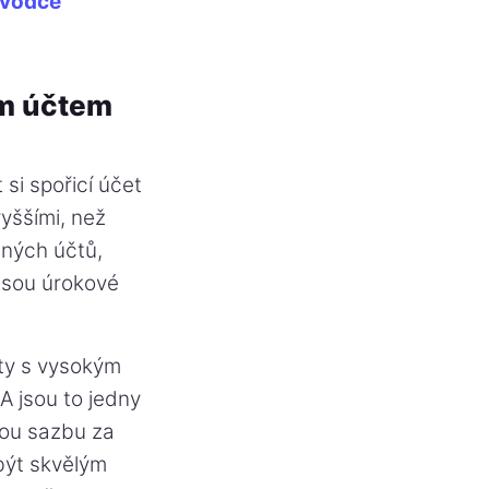
ůvodce
ím účtem
 si spořicí účet
yššími, než
žných účtů,
 jsou úrokové
čty s vysokým
A jsou to jedny
vou sazbu za
být skvělým