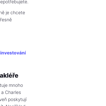
epotřebujete.
ně je chcete
přesně
a investování
akléře
stuje mnoho
s a Charles
veň poskytují