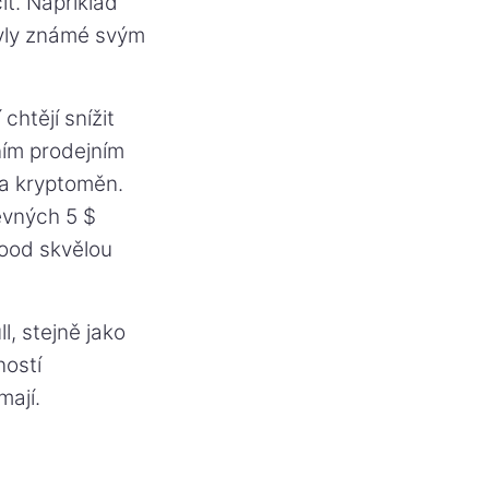
ít. Například
byly známé svým
chtějí snížit
ním prodejním
a kryptoměn.
evných 5 $
hood skvělou
l, stejně jako
ností
ají.