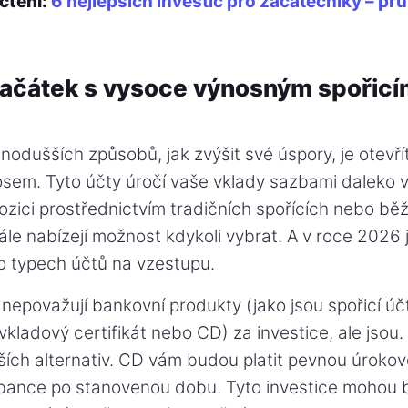
čtení:
6 nejlepších investic pro začátečníky – pr
 začátek s vysoce výnosným spořic
nodušších způsobů, jak zvýšit své úspory, je otevřít
sem. Tyto účty úročí vaše vklady sazbami daleko v
pozici prostřednictvím tradičních spořících nebo bě
le nabízejí možnost kdykoli vybrat. A v roce 2026
o typech účtů na vzestupu.
 nepovažují bankovní produkty (jako jsou spořicí ú
ladový certifikát nebo CD) za investice, ale jsou. 
ších alternativ. CD vám budou platit pevnou úroko
bance po stanovenou dobu. Tyto investice mohou 