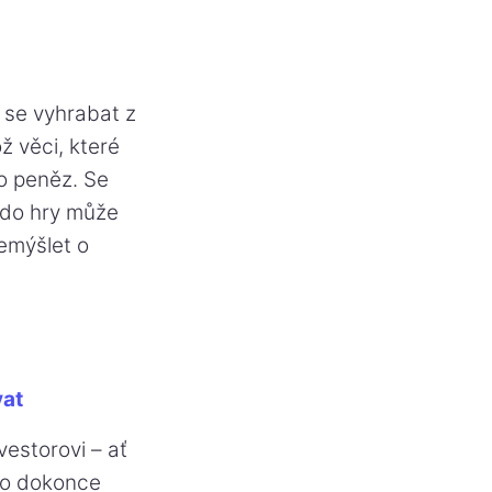
 se vyhrabat z
ž věci, které
o peněz. Se
 do hry může
řemýšlet o
vat
vestorovi – ať
bo dokonce