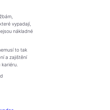
ržbám,
které vypadají,
 nejsou nákladné
nemusí to tak
í a zajištění
 kariéru.
od