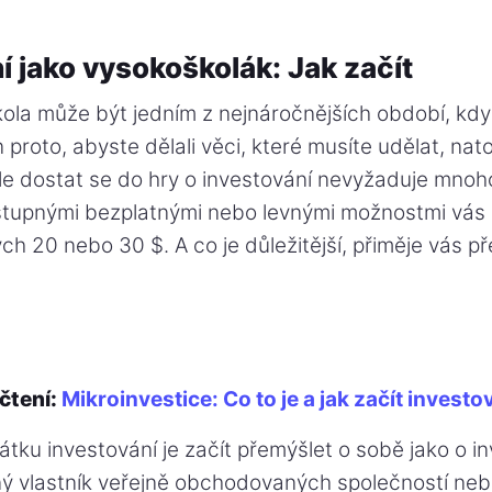
í jako vysokoškolák: Jak začít
kola může být jedním z nejnáročnějších období, kdy
 proto, abyste dělali věci, které musíte udělat, nato
Ale dostat se do hry o investování nevyžaduje mnoh
tupnými bezplatnými nebo levnými možnostmi vás
h 20 nebo 30 $. A co je důležitější, přiměje vás p
čtení:
Mikroinvestice: Co to je a jak začít investo
átku investování je začít přemýšlet o sobě jako o in
ný vlastník veřejně obchodovaných společností ne