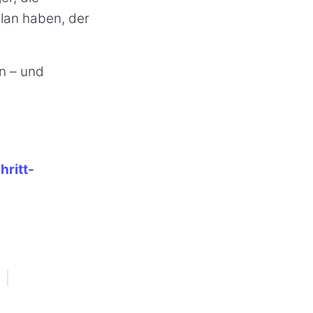
Plan haben, der
en – und
hritt-