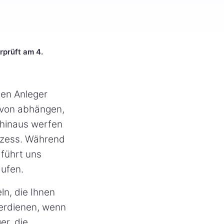
rprüft am 4.
enen Anleger
davon abhängen,
 hinaus werfen
ozess. Während
 führt uns
aufen.
ln, die Ihnen
verdienen, wenn
er, die