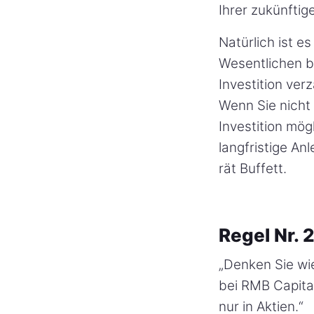
Ihrer zukünftig
Natürlich ist e
Wesentlichen be
Investition ver
Wenn Sie nicht 
Investition mög
langfristige An
rät Buffett.
Regel Nr. 
„Denken Sie wie
bei RMB Capital
nur in Aktien.“