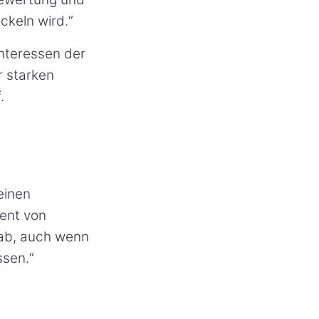
ckeln wird.“
Interessen der
r starken
.
einen
dent von
 ab, auch wenn
ssen.“