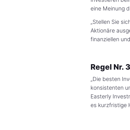
eine Meinung d
„Stellen Sie s
Aktionäre ausge
finanziellen un
Regel Nr. 
„Die besten In
konsistenten u
Easterly Inves
es kurzfristige