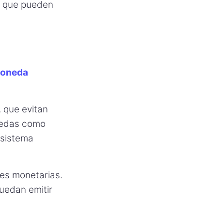
os que pueden
moneda
 que evitan
onedas como
 sistema
des monetarias.
puedan emitir