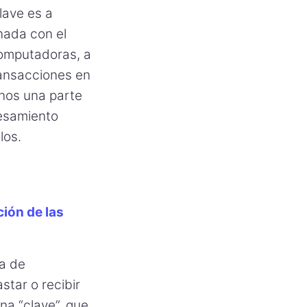
lave es a
onada con el
computadoras, a
ransacciones en
enos una parte
cesamiento
los.
ión de las
ra de
tar o recibir
na “clave”, que