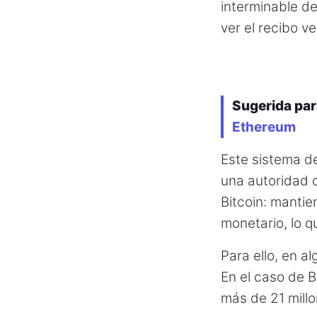
interminable d
ver el recibo v
Sugerida par
Ethereum
Este sistema d
una autoridad c
Bitcoin: mantie
monetario, lo q
Para ello, en a
En el caso de B
más de 21 millo