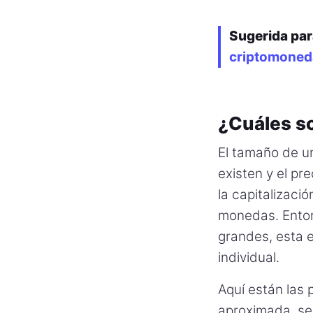
Sugerida par
criptomoneda
¿Cuáles s
El tamaño de u
existen y el p
la capitalizaci
monedas. Enton
grandes, esta e
individual.
Aquí están las 
aproximada, se