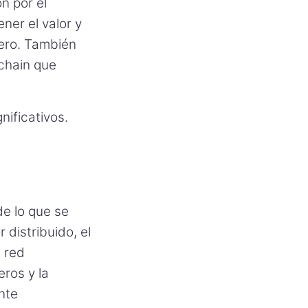
n por el
ner el valor y
nero. También
kchain que
nificativos.
e lo que se
 distribuido, el
 red
eros y la
nte