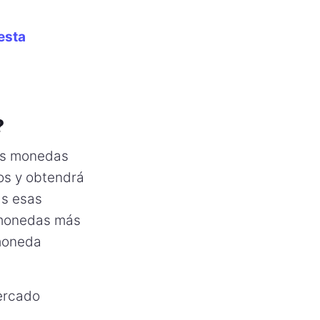
esta
?
as monedas
os y obtendrá
as esas
omonedas más
 moneda
mercado