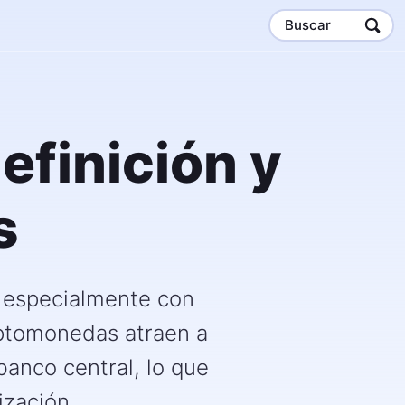
Buscar
finición y
s
, especialmente con
iptomonedas atraen a
anco central, lo que
ización.