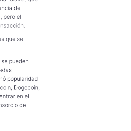
encia del
, pero el
ansacción.
es que se
e se pueden
nedas
anó popularidad
coin, Dogecoin,
ntrar en el
nsorcio de