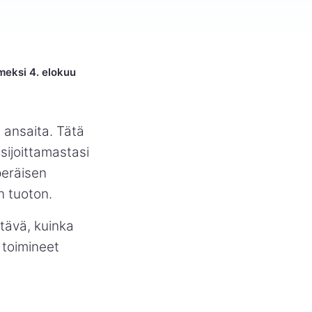
imeksi 4. elokuu
t ansaita. Tätä
sijoittamastasi
peräisen
n tuoton.
tävä, kuinka
t toimineet