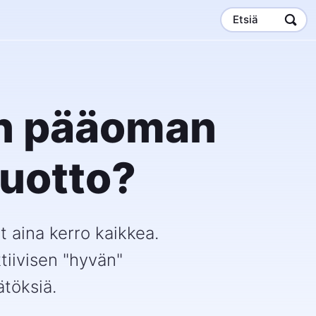
Etsiä
un pääoman
tuotto?
t aina kerro kaikkea.
ktiivisen "hyvän"
ätöksiä.