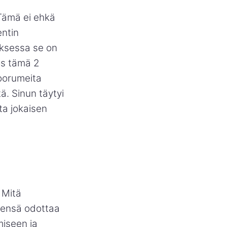
 Tämä ei ehkä
entin
auksessa se on
Jos tämä 2
foorumeita
ä. Sinun täytyi
ta jokaisen
 Mitä
leensä odottaa
miseen ja