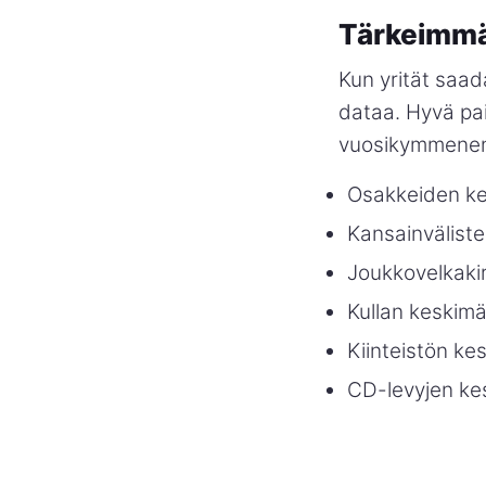
Tärkeimmät
Kun yrität saad
dataa. Hyvä paik
vuosikymmenen
Osakkeiden ke
Kansainvälist
Joukkovelkakir
Kullan keskimä
Kiinteistön ke
CD-levyjen ke