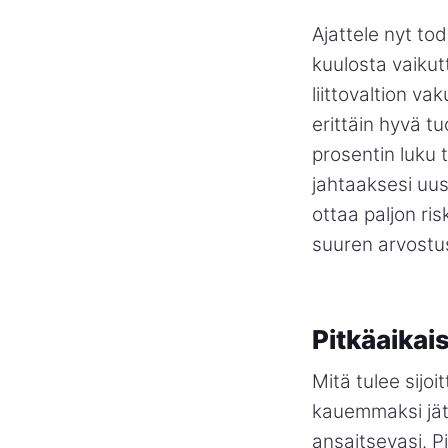
Ajattele nyt tod
kuulosta vaikut
liittovaltion va
erittäin hyvä tu
prosentin luku 
jahtaaksesi uus
ottaa paljon ri
suuren arvostu
Pitkäaikais
Mitä tulee sijo
kauemmaksi jätä
ansaitsevasi. Pi