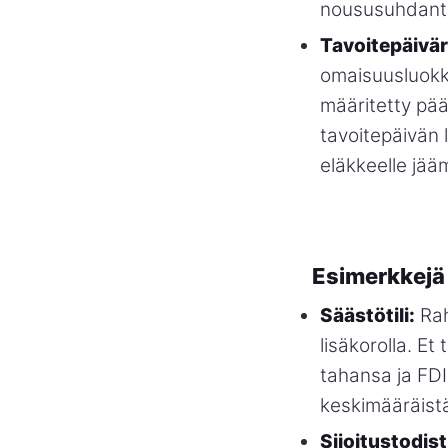
noususuhdante
Tavoitepäivä
omaisuusluokki
määritetty päät
tavoitepäivän 
eläkkeelle jää
Esimerkkejä 
Säästötili:
Rah
lisäkorolla. Et
tahansa ja FD
keskimääräist
Sijoitustodis