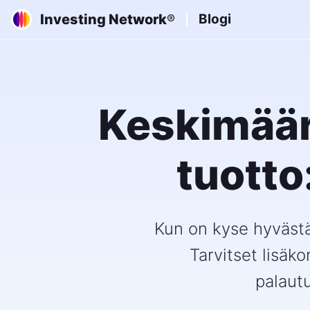
Investing Network
Blogi
®
Keskimäär
tuotto
Kun on kyse hyvästä 
Tarvitset lisäko
palautu