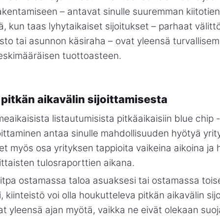
akentamiseen – antavat sinulle suuremman kiitotien
ä, kun taas lyhytaikaiset sijoitukset – parhaat välittö
to tai asunnon käsiraha – ovat yleensä turvallisemp
skimääräisen tuottoasteen.
pitkän aikavälin sijoittamisesta
meaikaisista listautumisista pitkäaikaisiin blue chip 
joittaminen antaa sinulle mahdollisuuden hyötyä yri
let myös osa yrityksen tappioita vaikeina aikoina ja
ttaisten tulosraporttien aikana.
itpa ostamassa taloa asuaksesi tai ostamassa toise
 kiinteistö voi olla houkutteleva pitkän aikavälin sij
t yleensä ajan myötä, vaikka ne eivät olekaan suo