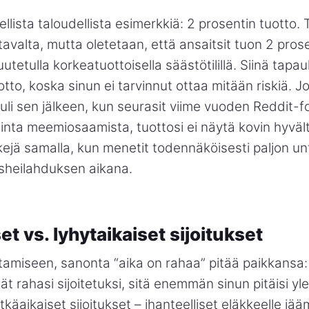
ellista taloudellista esimerkkiä: 2 prosentin tuotto.
tavalta, mutta oletetaan, että ansaitsit tuon 2 pros
kuutetulla korkeatuottoisella säästötilillä. Siinä tap
otto, koska sinun ei tarvinnut ottaa mitään riskiä. 
tuli sen jälkeen, kun seurasit viime vuoden Reddit-
inta meemiosaamista, tuottosi ei näytä kovin hyvält
skejä samalla, kun menetit todennäköisesti paljon un
sheilahduksen aikana.
et vs. lyhytaikaiset sijoitukset
ittamiseen, sanonta “aika on rahaa” pitää paikkansa:
t rahasi sijoitetuksi, sitä enemmän sinun pitäisi y
tkäaikaiset sijoitukset – ihanteelliset eläkkeelle jää