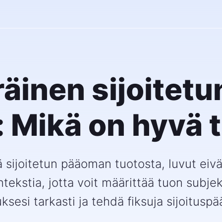
äinen sijoitet
: Mikä on hyvä 
sijoitetun pääoman tuotosta, luvut eivä
ntekstia, jotta voit määrittää tuon subje
ksesi tarkasti ja tehdä fiksuja sijoituspä