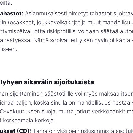
ilta.
rahastot:
Asianmukaisesti nimetyt rahastot sijoittava
in (osakkeet, joukkovelkakirjat ja muut mahdollisuud
tymispäivä, jotta riskiprofiilisi voidaan säätää aut
lähestyessä. Nämä sopivat erityisen hyvin pitkän ai
miseen.
lyhyen aikavälin sijoituksista
an sijoittaminen säästötilille voi myös maksaa itse
 tienaa paljon, koska sinulla on mahdollisuus nostaa 
IC-vakuutuksen suoja, mutta jotkut verkkopankit m
ä korkeampia korkoja.
tukset (CD):
Tämä on yksi pieniriskisimmistä sijoituks