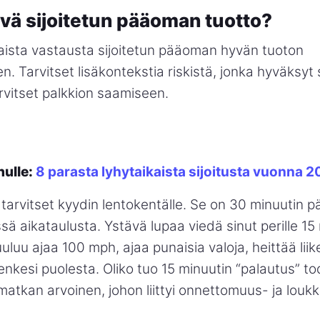
vä sijoitetun pääoman tuotto?
taista vastausta sijoitetun pääoman hyvän tuoton
. Tarvitset lisäkontekstia riskistä, jonka hyväksyt si
arvitset palkkion saamiseen.
nulle:
8 parasta lyhytaikaista sijoitusta vuonna 
 tarvitset kyydin lentokentälle. Se on 30 minuutin pä
 aikataulusta. Ystävä lupaa viedä sinut perille 15
uuluu ajaa 100 mph, ajaa punaisia valoja, heittää lii
henkesi puolesta. Oliko tuo 15 minuutin “palautus” to
matkan arvoinen, johon liittyi onnettomuus- ja louk