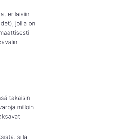
t erilaisiin
et), joilla on
omaattisesti
kavälin
nsä takaisin
varoja milloin
aksavat
ista, sillä