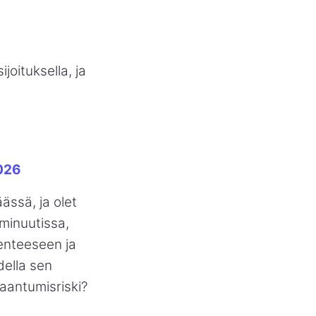
joituksella, ja
2026
ässä, ja olet
 minuutissa,
kenteeseen ja
della sen
kaantumisriski?