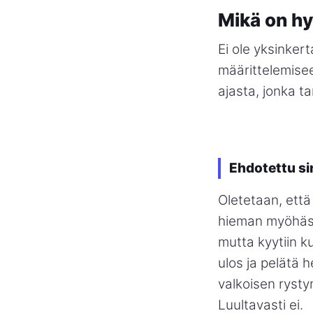
Mikä on hy
Ei ole yksinker
määrittelemiseen
ajasta, jonka t
Ehdotettu si
Oletetaan, että
hieman myöhässä
mutta kyytiin k
ulos ja pelätä 
valkoisen rysty
Luultavasti ei.