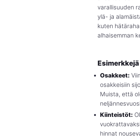
varallisuuden r
ylä- ja alamäist
kuten hätärahas
alhaisemman ke
Esimerkkejä 
Osakkeet:
Vii
osakkeisiin si
Muista, että o
neljännesvuosi
Kiinteistöt:
Ol
vuokrattavaksi,
hinnat nouseva