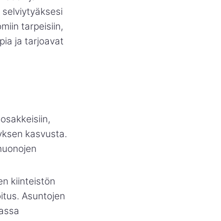
 selviytyäksesi
miin tarpeisiin,
ia ja tarjoavat
-osakkeisiin,
tyksen kasvusta.
 huonojen
n kiinteistön
oitus. Asuntojen
jassa