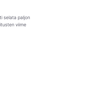
i selata paljon
itusten viime