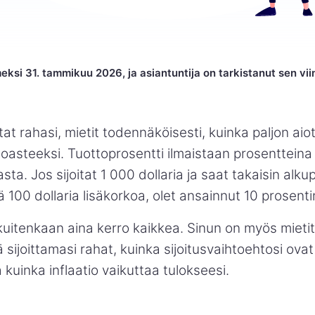
meksi 31. tammikuu 2026, ja asiantuntija on tarkistanut sen vi
tat rahasi, mietit todennäköisesti, kuinka paljon aio
oasteeksi. Tuottoprosentti ilmaistaan prosentteina 
a. Jos sijoitat 1 000 dollaria ja saat takaisin alku
ä 100 dollaria lisäkorkoa, olet ansainnut 10 prosenti
uitenkaan aina kerro kaikkea. Sinun on myös mietit
 sijoittamasi rahat, kuinka sijoitusvaihtoehtosi ova
ja kuinka inflaatio vaikuttaa tulokseesi.