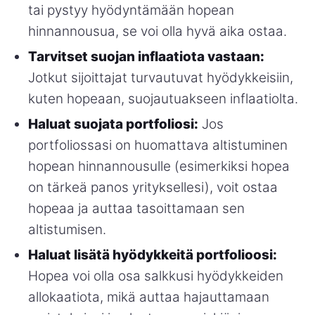
tai pystyy hyödyntämään hopean
hinnannousua, se voi olla hyvä aika ostaa.
Tarvitset suojan inflaatiota vastaan:
Jotkut sijoittajat turvautuvat hyödykkeisiin,
kuten hopeaan, suojautuakseen inflaatiolta.
Haluat suojata portfoliosi:
Jos
portfoliossasi on huomattava altistuminen
hopean hinnannousulle (esimerkiksi hopea
on tärkeä panos yrityksellesi), voit ostaa
hopeaa ja auttaa tasoittamaan sen
altistumisen.
Haluat lisätä hyödykkeitä portfolioosi:
Hopea voi olla osa salkkusi hyödykkeiden
allokaatiota, mikä auttaa hajauttamaan