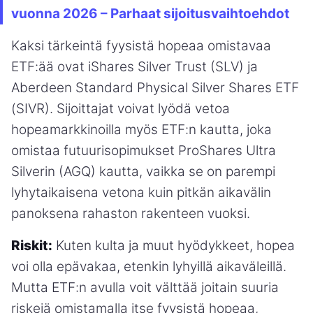
vuonna 2026 – Parhaat sijoitusvaihtoehdot
Kaksi tärkeintä fyysistä hopeaa omistavaa
ETF:ää ovat iShares Silver Trust (SLV) ja
Aberdeen Standard Physical Silver Shares ETF
(SIVR). Sijoittajat voivat lyödä vetoa
hopeamarkkinoilla myös ETF:n kautta, joka
omistaa futuurisopimukset ProShares Ultra
Silverin (AGQ) kautta, vaikka se on parempi
lyhytaikaisena vetona kuin pitkän aikavälin
panoksena rahaston rakenteen vuoksi.
Riskit:
Kuten kulta ja muut hyödykkeet, hopea
voi olla epävakaa, etenkin lyhyillä aikaväleillä.
Mutta ETF:n avulla voit välttää joitain suuria
riskejä omistamalla itse fyysistä hopeaa,