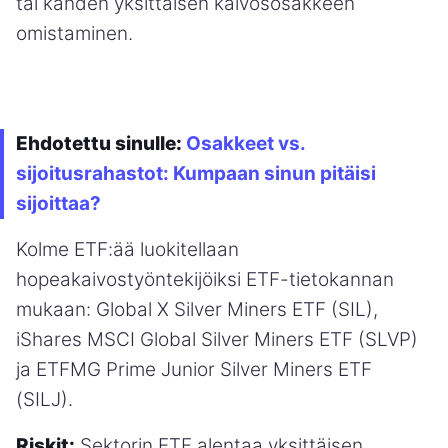
tai kahden yksittäisen kaivososakkeen
omistaminen.
Ehdotettu sinulle:
Osakkeet vs.
sijoitusrahastot: Kumpaan sinun pitäisi
sijoittaa?
Kolme ETF:ää luokitellaan
hopeakaivostyöntekijöiksi ETF-tietokannan
mukaan: Global X Silver Miners ETF (SIL),
iShares MSCI Global Silver Miners ETF (SLVP)
ja ETFMG Prime Junior Silver Miners ETF
(SILJ).
Riskit:
Sektorin ETF alentaa yksittäisen