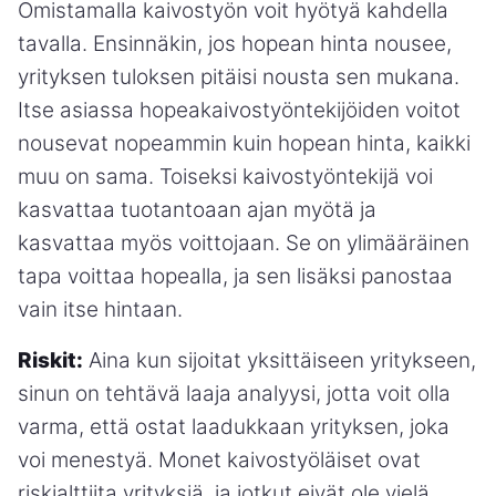
Omistamalla kaivostyön voit hyötyä kahdella
tavalla. Ensinnäkin, jos hopean hinta nousee,
yrityksen tuloksen pitäisi nousta sen mukana.
Itse asiassa hopeakaivostyöntekijöiden voitot
nousevat nopeammin kuin hopean hinta, kaikki
muu on sama. Toiseksi kaivostyöntekijä voi
kasvattaa tuotantoaan ajan myötä ja
kasvattaa myös voittojaan. Se on ylimääräinen
tapa voittaa hopealla, ja sen lisäksi panostaa
vain itse hintaan.
Riskit:
Aina kun sijoitat yksittäiseen yritykseen,
sinun on tehtävä laaja analyysi, jotta voit olla
varma, että ostat laadukkaan yrityksen, joka
voi menestyä. Monet kaivostyöläiset ovat
riskialttiita yrityksiä, ja jotkut eivät ole vielä