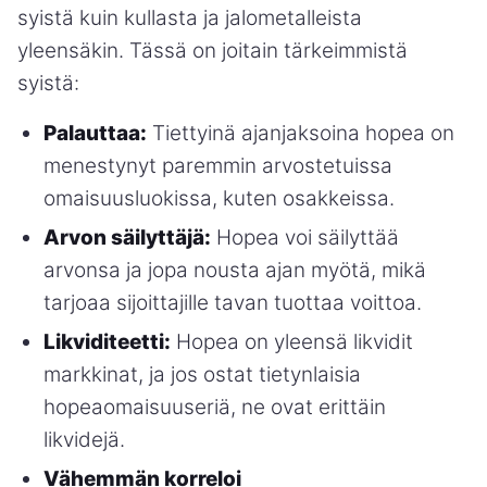
syistä kuin kullasta ja jalometalleista
yleensäkin. Tässä on joitain tärkeimmistä
syistä:
Palauttaa:
Tiettyinä ajanjaksoina hopea on
menestynyt paremmin arvostetuissa
omaisuusluokissa, kuten osakkeissa.
Arvon säilyttäjä:
Hopea voi säilyttää
arvonsa ja jopa nousta ajan myötä, mikä
tarjoaa sijoittajille tavan tuottaa voittoa.
Likviditeetti:
Hopea on yleensä likvidit
markkinat, ja jos ostat tietynlaisia
hopeaomaisuuseriä, ne ovat erittäin
likvidejä.
Vähemmän korreloi