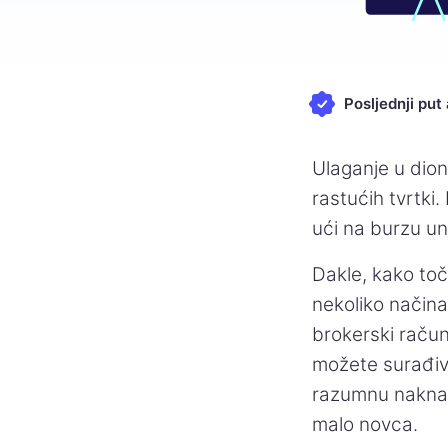
Posljednji put
Ulaganje u dion
rastućih tvrtki
ući na burzu u
Dakle, kako toč
nekoliko načina 
brokerski račun
možete surađiva
razumnu naknadu
malo novca.