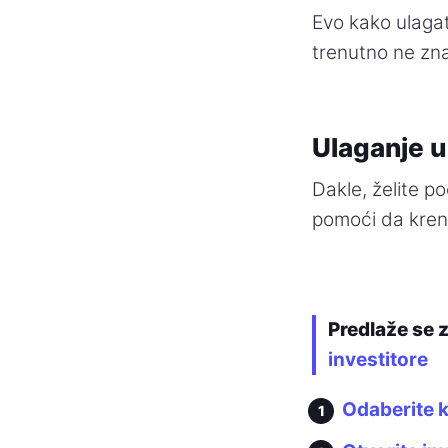
Evo kako ulagat
trenutno ne zna
Ulaganje u
Dakle, želite p
pomoći da krene
Predlaže se 
investitore
Odaberite k