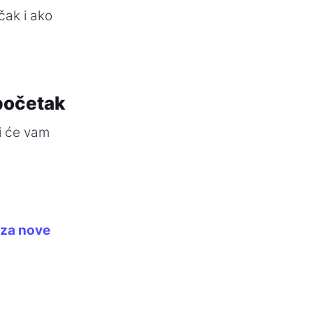
čak i ako
 početak
ji će vam
č za nove