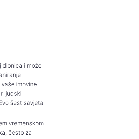
j dionica i može
aniranje
o vaše imovine
 ljudski
Evo šest savjeta
vašem vremenskom
ika, često za