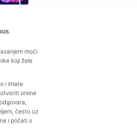
2025.
štavanjem moći
ike koji žele
o i imate
otvoriti online
e odgovara,
eljem, često uz
e i početi s