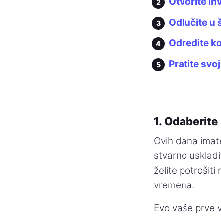
Otvorite in
Odlučite u 
Odredite ko
Pratite svoj
1. Odaberite 
Ovih dana imate
stvarno uskladit
želite potrošiti
vremena.
Evo vaše prve v