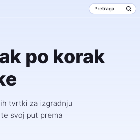
Pretraga
rak po korak
ke
ih tvrtki za izgradnju
ite svoj put prema