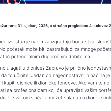
 ažurirano 31. siječanj 2026, a stručno pregledano 4. kolovoz 
ice izvrstan je način za izgradnju bogatstva iskori
. No početak može biti zastrašujući za mnoge početn
natoč potencijalnim dugoročnim dobitcima.
no ulagati u dionice? Zapravo je prilično jednostavn
da to učinite. Jedan od najjednostavnijih načina je 
 i kupiti dionice ili dioničke fondove. Ako vam to n
ti sa profesionalcem koji će upravljati vašim portf
. U svakom slučaju, možete ulagati u dionice onlin