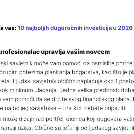
za vas:
10 najboljih dugoročnih investicija u 2026
 profesionalac upravlja vašim novcem
ijski savjetnik može vam pomoći da osmislite portfel
rugim potezima planiranja bogatstva, kao što je pl
teta. Ljudski savjetnik obično naplaćuje oko 1 post
isok minimum ulaganja. Jedna velika prednost: dobar
 vam pomoći da se držite svog financijskog plana. 
 najboljeg savjetnika – i na što trebate pripaziti.
 može dizajnirati portfelj dionica koji odgovara 
eranciji rizika. Obično su jeftiniji od ljudskog savjetn