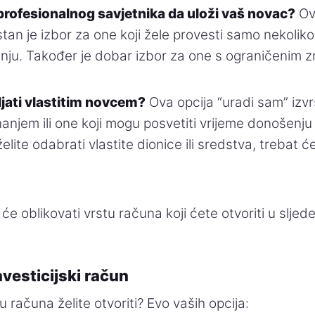
i profesionalnog savjetnika da uloži vaš novac?
Ova
tan je izbor za one koji žele provesti samo nekolik
anju. Također je dobar izbor za one s ograničenim 
vljati vlastitim novcem?
Ova opcija “uradi sam” izvr
anjem ili one koji mogu posvetiti vrijeme donošenju
elite odabrati vlastite dionice ili sredstva, trebat 
 će oblikovati vrstu računa koji ćete otvoriti u slje
nvesticijski račun
u računa želite otvoriti? Evo vaših opcija: