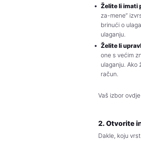
Želite li imat
za-mene” izvrs
brinući o ulag
ulaganju.
Želite li upra
one s većim zn
ulaganju. Ako ž
račun.
Vaš izbor ovdje
2. Otvorite i
Dakle, koju vrst