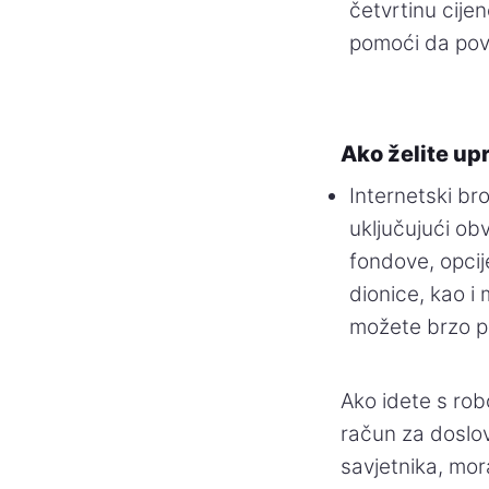
četvrtinu cije
pomoći da pov
Ako želite up
Internetski br
uključujući ob
fondove, opcij
dionice, kao i
možete brzo po
Ako idete s rob
račun za doslov
savjetnika, mor