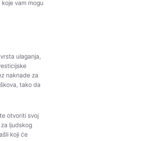
ja koje vam mogu
vrsta ulaganja,
esticijske
bez naknade za
oškova, tako da
e otvoriti svoj
 za ljudskog
šli koji će