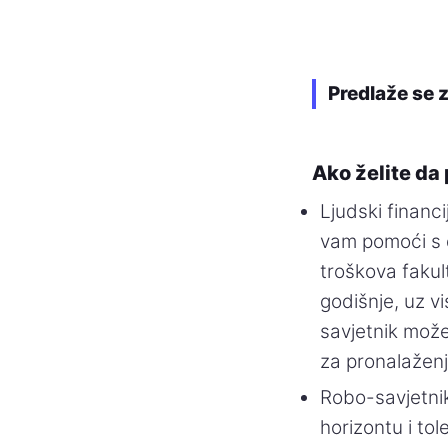
Predlaže se 
Ako želite da
Ljudski financ
vam pomoći s d
troškova fakul
godišnje, uz v
savjetnik može
za pronalaženje
Robo-savjetnik
horizontu i tol