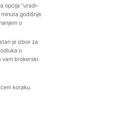
 opcija “uradi-
o minuta godišnje
znanjem o
stan je izbor za
 odluka o
će vam brokerski
dećem koraku.