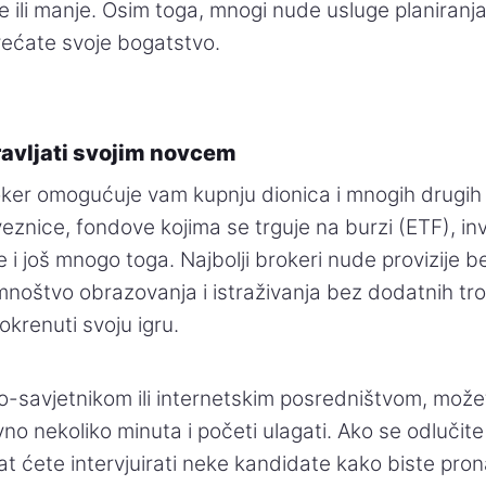
ne ili manje. Osim toga, mnogi nude usluge planiran
ećate svoje bogatstvo.
ravljati svojim novcem
oker omogućuje vam kupnju dionica i mnogih drugih 
veznice, fondove kojima se trguje na burzi (ETF), inv
e i još mnogo toga. Najbolji brokeri nude provizije 
 mnoštvo obrazovanja i istraživanja bez dodatnih tr
krenuti svoju igru.
o-savjetnikom ili internetskim posredništvom, možet
no nekoliko minuta i početi ulagati. Ako se odlučite
at ćete intervjuirati neke kandidate kako biste prona