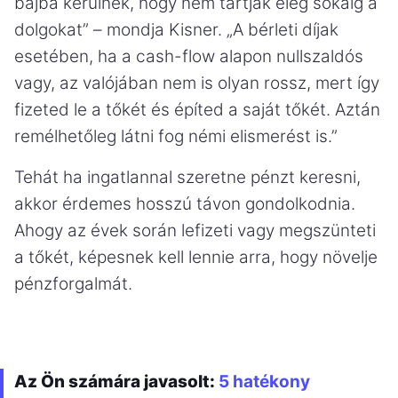
bajba kerülnek, hogy nem tartják elég sokáig a
dolgokat” – mondja Kisner. „A bérleti díjak
esetében, ha a cash-flow alapon nullszaldós
vagy, az valójában nem is olyan rossz, mert így
fizeted le a tőkét és építed a saját tőkét. Aztán
remélhetőleg látni fog némi elismerést is.”
Tehát ha ingatlannal szeretne pénzt keresni,
akkor érdemes hosszú távon gondolkodnia.
Ahogy az évek során lefizeti vagy megszünteti
a tőkét, képesnek kell lennie arra, hogy növelje
pénzforgalmát.
Az Ön számára javasolt:
5 hatékony