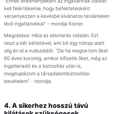
“Ennek eredményeként az ingatlannak többet
kell felértékelnie, hogy befektetésként
versenyezzen a kevésbé kívánatos területeken
lévő ingatlanokkal” – mondja Kisner.
Megoldása: Hiba az elismerés oldalán. Ezt
teszi a két bérletével, ami bő egy hónap alatt
alig éri el a nullszaldót. “De ha megtartom őket
60 éves koromig, amikor kifizetik őket, még az
ingatlanadó és a biztosítás után is,
megduplázom a társadalombiztosítási
bevételem” - mondja.
4. A sikerhez hosszú távú
kilátások szükségesek