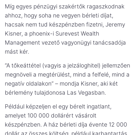
Míg egyes pénzügyi szakértők ragaszkodnak
ahhoz, hogy soha ne vegyen bérleti díjat,
hacsak nem tud készpénzben fizetni, Jeremy
Kisner, a phoenix-i Surevest Wealth
Management vezető vagyonügyi tanácsadója
mást kér.
“A tőkeáttétel (vagyis a jelzáloghitel) jellemzően
megnöveli a megtérülést, mind a felfelé, mind a
negatív oldalakon” – mondja Kisner, aki két
bérlemény tulajdonosa Las Vegasban.
Például képzeljen el egy bérelt ingatlant,
amelyet 100 000 dollárért vásárolt
készpénzben. A ház bérleti díja évente 12 000
dollár az összes költség, például karbantartás