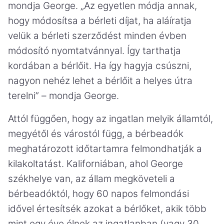
mondja George. „Az egyetlen módja annak,
hogy módosítsa a bérleti díjat, ha aláíratja
velük a bérleti szerződést minden évben
módosító nyomtatvánnyal. Így tarthatja
kordában a bérlőit. Ha így hagyja csúszni,
nagyon nehéz lehet a bérlőit a helyes útra
terelni” – mondja George.
Attól függően, hogy az ingatlan melyik államtól,
megyétől és várostól függ, a bérbeadók
meghatározott időtartamra felmondhatják a
kilakoltatást. Kaliforniában, ahol George
székhelye van, az állam megköveteli a
bérbeadóktól, hogy 60 napos felmondási
idővel értesítsék azokat a bérlőket, akik több
mint egy éve élnek az ingatlanban (vagy 30