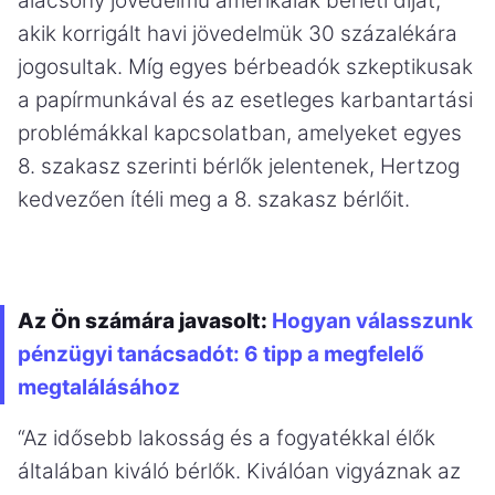
alacsony jövedelmű amerikaiak bérleti díját,
akik korrigált havi jövedelmük 30 százalékára
jogosultak. Míg egyes bérbeadók szkeptikusak
a papírmunkával és az esetleges karbantartási
problémákkal kapcsolatban, amelyeket egyes
8. szakasz szerinti bérlők jelentenek, Hertzog
kedvezően ítéli meg a 8. szakasz bérlőit.
Az Ön számára javasolt:
Hogyan válasszunk
pénzügyi tanácsadót: 6 tipp a megfelelő
megtalálásához
“Az idősebb lakosság és a fogyatékkal élők
általában kiváló bérlők. Kiválóan vigyáznak az