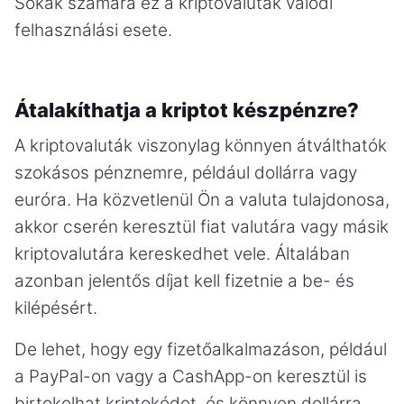
Sokak számára ez a kriptovaluták valódi
felhasználási esete.
Átalakíthatja a kriptot készpénzre?
A kriptovaluták viszonylag könnyen átválthatók
szokásos pénznemre, például dollárra vagy
euróra. Ha közvetlenül Ön a valuta tulajdonosa,
akkor cserén keresztül fiat valutára vagy másik
kriptovalutára kereskedhet vele. Általában
azonban jelentős díjat kell fizetnie a be- és
kilépésért.
De lehet, hogy egy fizetőalkalmazáson, például
a PayPal-on vagy a CashApp-on keresztül is
birtokolhat kriptokódot, és könnyen dollárra