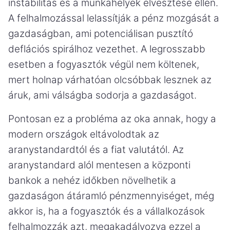
instabilitás és a munkahelyek elvesztése ellen.
A felhalmozással lelassítják a pénz mozgását a
gazdaságban, ami potenciálisan pusztító
deflációs spirálhoz vezethet. A legrosszabb
esetben a fogyasztók végül nem költenek,
mert holnap várhatóan olcsóbbak lesznek az
áruk, ami válságba sodorja a gazdaságot.
Pontosan ez a probléma az oka annak, hogy a
modern országok eltávolodtak az
aranystandardtól és a fiat valutától. Az
aranystandard alól mentesen a központi
bankok a nehéz időkben növelhetik a
gazdaságon átáramló pénzmennyiséget, még
akkor is, ha a fogyasztók és a vállalkozások
felhalmozzák azt, megakadályozva ezzel a