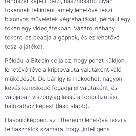
rendszer képeit idézi, hasznosabb olyan
tokennek tekinteni, amely lehetővé teszi
bizonyos műveletek végrehajtását, például egy
token egy videojátékban. Vásárol néhány
tokent, és beadja a gépnek, és ez lehetővé
teszi a játékot.
Például a Bitcoin célja az, hogy pénzt küldjön,
lehetővé téve a kriptovaluta valutaként való
működését. De bár így is működhet, nagyon
kevés kereskedő fogadja el valutaként, és
valójában viszonylag lassú a többi fizetési
hálózathoz képest (lásd alább).
Hasonlóképpen, az Ethereum lehetővé teszi a
felhasználók számára, hogy „intelligens