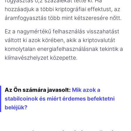
fogyasztás 0,2 százalékát tette ki. Ha
hozzáadjuk a többi kriptográfiai effektust, az
áramfogyasztás több mint kétszeresére nőtt.
Ez a nagymértékű felhasználás visszahatást
váltott ki azok körében, akik a kriptovalutát
komolytalan energiafelhasználásnak tekintik a
klímavészhelyzet közepette.
Az Ön számára javasolt:
Mik azok a
stabilcoinok és miért érdemes befektetni
beléjük?