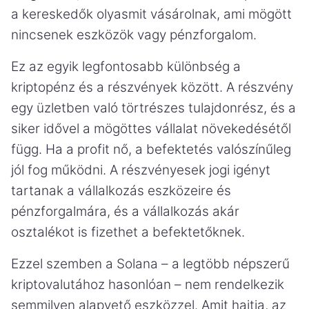
a kereskedők olyasmit vásárolnak, ami mögött
nincsenek eszközök vagy pénzforgalom.
Ez az egyik legfontosabb különbség a
kriptopénz és a részvények között. A részvény
egy üzletben való törtrészes tulajdonrész, és a
siker idővel a mögöttes vállalat növekedésétől
függ. Ha a profit nő, a befektetés valószínűleg
jól fog működni. A részvényesek jogi igényt
tartanak a vállalkozás eszközeire és
pénzforgalmára, és a vállalkozás akár
osztalékot is fizethet a befektetőknek.
Ezzel szemben a Solana – a legtöbb népszerű
kriptovalutához hasonlóan – nem rendelkezik
semmilyen alapvető eszközzel. Amit hajtja, az