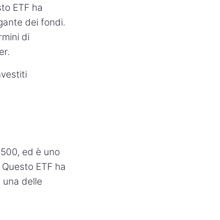
sto ETF ha
gante dei fondi.
mini di
er.
vestiti
 500, ed è uno
o. Questo ETF ha
 una delle