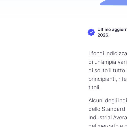
Ultimo aggiorn
2026.
I fondi indicizz
di un’ampia vari
di solito il tut
principianti, ri
titoli.
Alcuni degli indi
dello Standard
Industrial Aver
del mercato e g