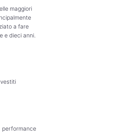
lle maggiori
incipalmente
iato a fare
e e dieci anni.
vestiti
la performance