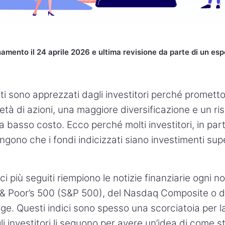
amento il 24 aprile 2026 e ultima revisione da parte di un esp
ati sono apprezzati dagli investitori perché promett
età di azioni, una maggiore diversificazione e un ris
to a basso costo. Ecco perché molti investitori, in part
tengono che i fondi indicizzati siano investimenti super
ci più seguiti riempiono le notizie finanziarie ogni not
 & Poor’s 500 (S&P 500), del Nasdaq Composite o 
age. Questi indici sono spesso una scorciatoia per
li investitori li seguono per avere un’idea di come