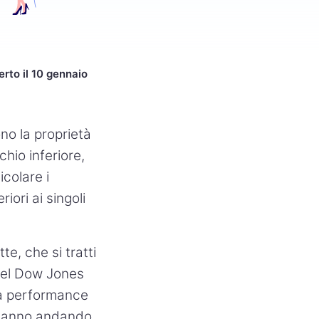
erto il 10 gennaio
ono la proprietà
chio inferiore,
icolare i
iori ai singoli
te, che si tratti
del Dow Jones
 la performance
 stanno andando