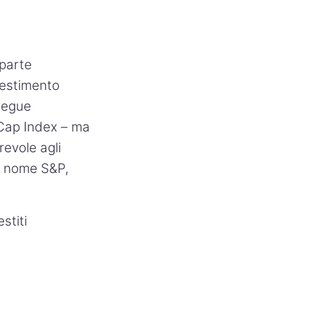
 parte
nvestimento
 segue
 Cap Index – ma
revole agli
il nome S&P,
stiti