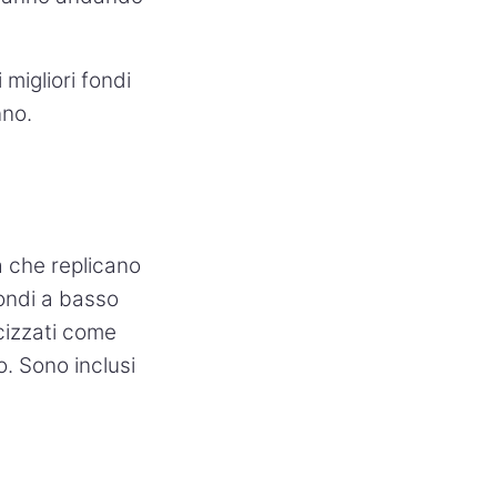
 migliori fondi
nno.
à che replicano
fondi a basso
icizzati come
o. Sono inclusi