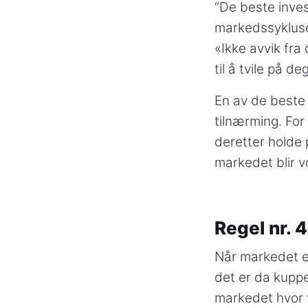
“De beste inves
markedssykluser
«Ikke avvik fra
til å tvile på deg
En av de beste 
tilnærming. For
deretter holde p
markedet blir vo
Regel nr. 4
Når markedet er
det er da kuppe
markedet hvor v