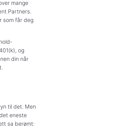
s over mange
ent Partners.
er som får deg
-hold-
401(k), og
anen din når
t.
yn til det. Men
 det eneste
ett sa berømt: