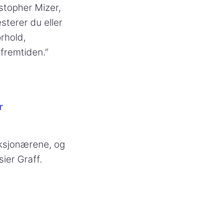
stopher Mizer,
esterer du eller
rhold,
fremtiden.”
r
 aksjonærene, og
sier Graff.