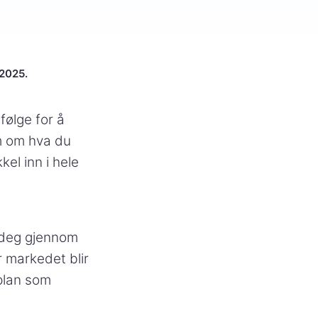
 2025.
følge for å
m om hva du
kel inn i hele
e deg gjennom
r markedet blir
 plan som