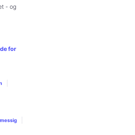
et - og
de for
n
lmessig