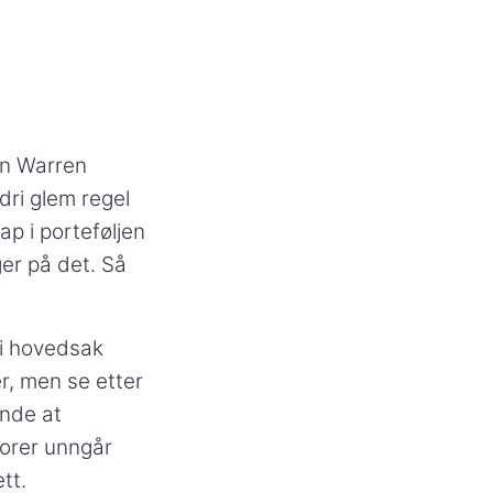
en Warren
ldri glem regel
ap i porteføljen
ger på det. Så
t i hovedsak
er, men se etter
ende at
torer unngår
tt.