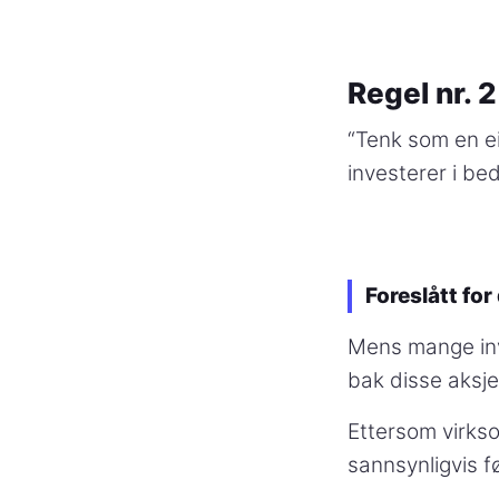
Regel nr. 
“Tenk som en ei
investerer i bed
Foreslått for
Mens mange inv
bak disse aksje
Ettersom virkso
sannsynligvis f