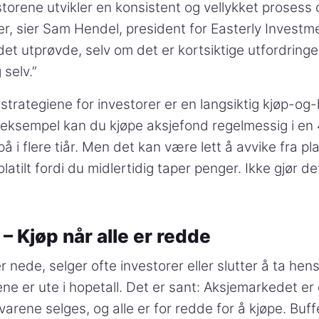
torene utvikler en konsistent og vellykket proses
, sier Sam Hendel, president for Easterly Investm
 det utprøvde, selv om det er kortsiktige utfordring
 selv.”
strategiene for investorer er en langsiktig kjøp-og
 eksempel kan du kjøpe aksjefond regelmessig i en 
å i flere tiår. Men det kan være lett å avvike fra pl
latilt fordi du midlertidig taper penger. Ikke gjør de
 – Kjøp når alle er redde
 nede, selger ofte investorer eller slutter å ta hens
ne er ute i hopetall. Det er sant: Aksjemarkedet er
arene selges, og alle er for redde for å kjøpe. Buff