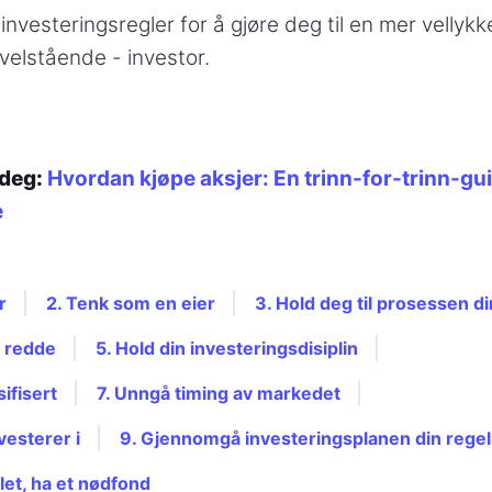
investeringsregler for å gjøre deg til en mer vellykk
 velstående - investor.
 deg:
Hvordan kjøpe aksjer: En trinn-for-trinn-gui
e
r
2. Tenk som en eier
3. Hold deg til prosessen di
r redde
5. Hold din investeringsdisiplin
ifisert
7. Unngå timing av markedet
nvesterer i
9. Gjennomgå investeringsplanen din rege
llet, ha et nødfond