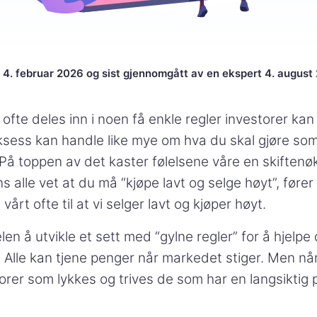
 4. februar 2026 og sist gjennomgått av en ekspert 4. august
ofte deles inn i noen få enkle regler investorer kan 
ksess kan handle like mye om hva du skal gjøre so
 På toppen av det kaster følelsene våre en skiftenøk
 alle vet at du må “kjøpe lavt og selge høyt”, fører
rt ofte til at vi selger lavt og kjøper høyt.
len å utvikle et sett med “gylne regler” for å hjelp
. Alle kan tjene penger når markedet stiger. Men nå
storer som lykkes og trives de som har en langsiktig