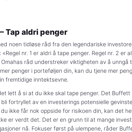
 – Tap aldri penger
med noen tidløse råd fra den legendariske investor
 «Regel nr. 1 er aldri å tape penger. Regel nr. 2 er a
of Omahas råd understreker viktigheten av å unngå t
 mer penger i porteføljen din, kan du tjene mer pen
in fremtidige inntektsevne.
det lett å si at du ikke skal tape penger. Det Buffet
bli fortryllet av en investerings potensielle gevinst
du ikke får nok oppside for risikoen din, kan det h
kke er verdt det. Det er en grunn til at mange inves
igasjoner nå. Fokuser først på ulempene, råder Buffe