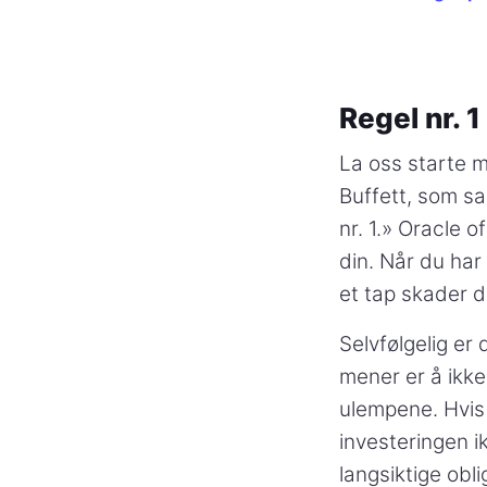
Regel nr. 1
La oss starte 
Buffett, som sa:
nr. 1.» Oracle 
din. Når du har
et tap skader d
Selvfølgelig er 
mener er å ikke 
ulempene. Hvis 
investeringen i
langsiktige obl