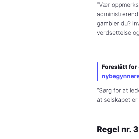
“Vær oppmerksom
administrerende 
gambler du? In
verdsettelse og
Foreslått for
nybegynner
“Sørg for at le
at selskapet er 
Regel nr. 3