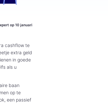
xpert op 10 januari
ra cashflow te
etje extra geld
dienen in goede
lfs als u
aire baan
omen op te
ok, een passief