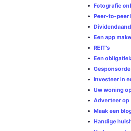
Fotografie on
Peer-to-peer 
Dividendaand
Een app mak
REIT’s
Een obligatie
Gesponsorde 
Investeer in 
Uw woning op 
Adverteer op
Maak een blo
Handige huish