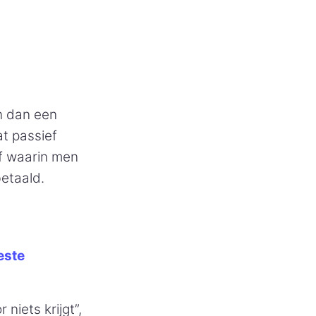
n dan een
t passief
f waarin men
betaald.
este
niets krijgt”,