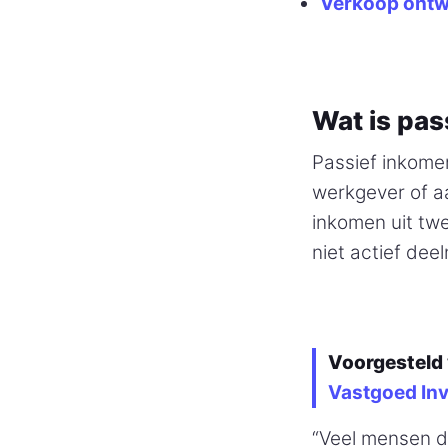
Verkoop ontw
Wat is pas
Passief inkome
werkgever of a
inkomen uit tw
niet actief dee
Voorgesteld 
Vastgoed Inv
“Veel mensen de