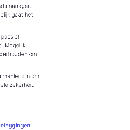
ondsmanager.
elijk gaat het
 passief
. Mogelijk
nderhouden om
e manier zijn om
ële zekerheid
dbeleggingen