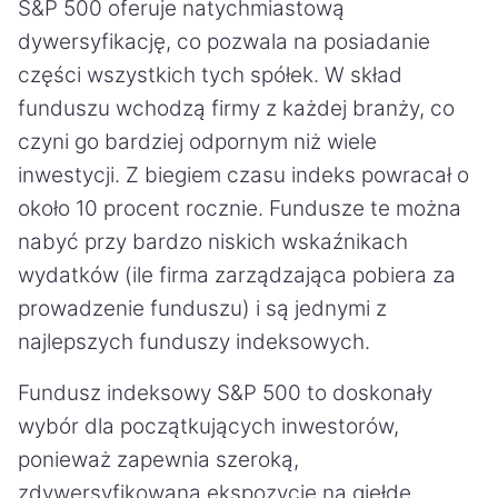
S&P 500 oferuje natychmiastową
dywersyfikację, co pozwala na posiadanie
części wszystkich tych spółek. W skład
funduszu wchodzą firmy z każdej branży, co
czyni go bardziej odpornym niż wiele
inwestycji. Z biegiem czasu indeks powracał o
około 10 procent rocznie. Fundusze te można
nabyć przy bardzo niskich wskaźnikach
wydatków (ile firma zarządzająca pobiera za
prowadzenie funduszu) i są jednymi z
najlepszych funduszy indeksowych.
Fundusz indeksowy S&P 500 to doskonały
wybór dla początkujących inwestorów,
ponieważ zapewnia szeroką,
zdywersyfikowaną ekspozycję na giełdę.