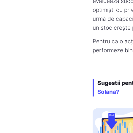
evaluează succes
optimiști cu pri
urmă de capacit
un stoc crește 
Pentru ca o acț
performeze bine
Sugestii pen
Solana?