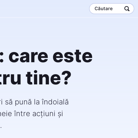
Căutare
: care este
ru tine?
i să pună la îndoială
heie între acțiuni și
.