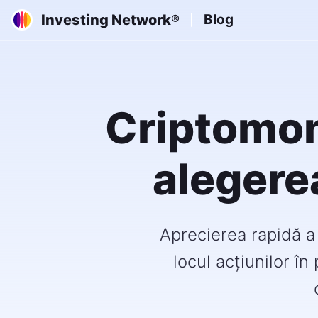
Investing Network
Blog
®
Criptomone
alegere
Aprecierea rapidă a 
locul acțiunilor în 