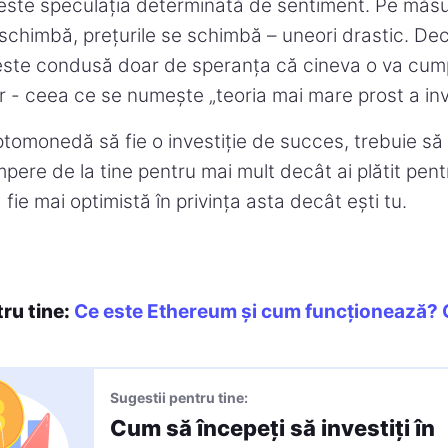
este speculația determinată de sentiment. Pe măs
schimbă, prețurile se schimbă – uneori drastic. Dec
ste condusă doar de speranța că cineva o va cum
or - ceea ce se numește „teoria mai mare prost a inve
ptomonedă să fie o investiție de succes, trebuie să
pere de la tine pentru mai mult decât ai plătit pent
 fie mai optimistă în privința asta decât ești tu.
tru tine:
Ce este Ethereum și cum funcționează? 
Sugestii pentru tine:
Cum să începeți să investiți în