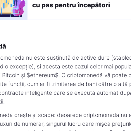
cu pas pentru începători
dă
ptomoneda nu este susținută de active dure (stable
ind o excepție), și acesta este cazul celor mai pop
fi Bitcoin și $ethereum$. O criptomonedă vă poate 
ite funcții, cum ar fi trimiterea de bani către o alt
 contracte inteligente care se execută automat după
i.
neda crește și scade: deoarece criptomoneda nu e
luxuri de numerar, singurul lucru care mișcă prețuril