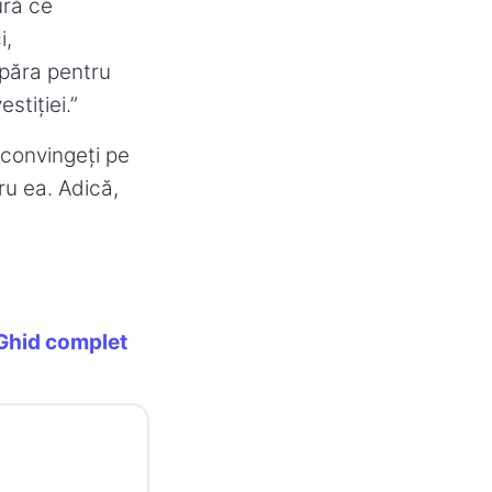
ură ce
i,
păra pentru
stiției.”
 convingeți pe
ru ea. Adică,
Ghid complet