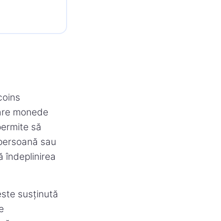
coins
ulare monede
permite să
ă persoană sau
 îndeplinirea
ste susținută
e