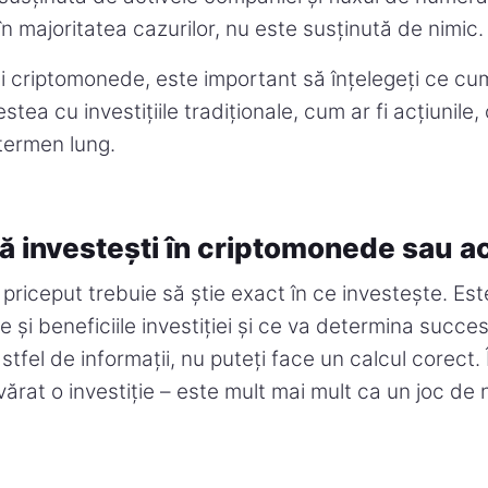
n majoritatea cazurilor, nu este susținută de nimic.
 criptomonede, este important să înțelegeți ce cu
ea cu investițiile tradiționale, cum ar fi acțiunile,
 termen lung.
să investești în criptomonede sau a
 priceput trebuie să știe exact în ce investește. Est
ile și beneficiile investiției și ce va determina succe
tfel de informații, nu puteți face un calcul corect.
ărat o investiție – este mult mai mult ca un joc de 