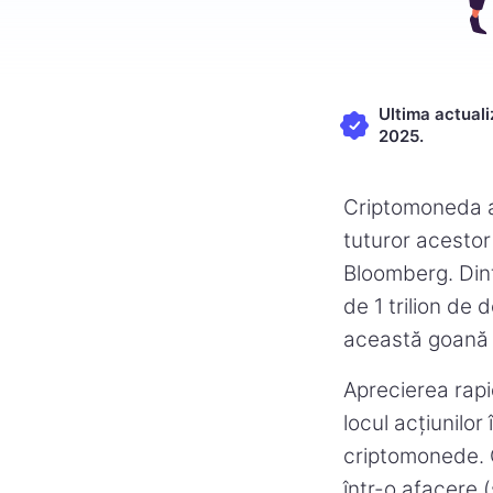
Ultima actuali
2025.
Criptomoneda a l
tuturor acestor
Bloomberg. Dint
de 1 trilion de 
această goană d
Aprecierea rapid
locul acțiunilor
criptomonede. C
într-o afacere 