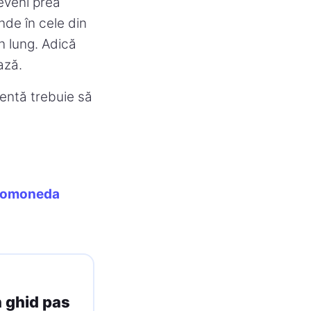
deveni prea
inde în cele din
n lung. Adică
ază.
centă trebuie să
ptomoneda
n ghid pas