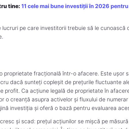
tru tine:
11 cele mai bune investiții în 2026 pentr
e lucruri pe care investitorii trebuie să le cunoască
e.
o proprietate fracțională într-o afacere. Este ușor s
ru dacă sunteți copleșit de prețurile fluctuante ale 
de profit. Ca acțiune legală de proprietate în afacer
or o creanță asupra activelor și fluxului de numerar 
jină investiția și oferă o bază pentru evaluarea ace
cresc și scad: prețul acțiunilor se mișcă pe măsură 