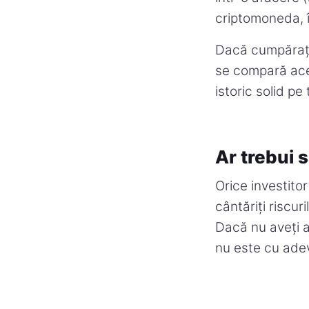
criptomoneda, î
Dacă cumpărați
se compară acest
istoric solid pe
Ar trebui 
Orice investitor
cântăriți riscur
Dacă nu aveți as
nu este cu adev