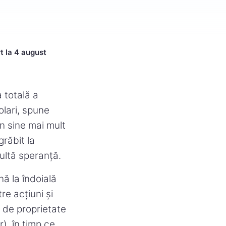
t la 4 august
 totală a
olari, spune
n sine mai mult
grăbit la
ultă speranță.
nă la îndoială
re acțiuni și
 de proprietate
), în timp ce