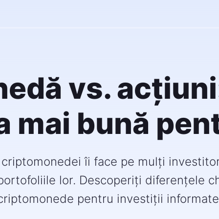
dă vs. acțiuni
a mai bună pent
criptomonedei îi face pe mulți investitor
portofoliile lor. Descoperiți diferențele c
criptomonede pentru investiții informate