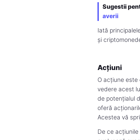
Sugestii pen
averii
Iată principalel
și criptomoned
Acțiuni
O acțiune este 
vedere acest luc
de potențialul 
oferă acționaril
Acestea vă spri
De ce acțiunile 