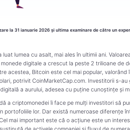
zare la 31 ianuarie 2026 și ultima examinare de către un exper
uat lumea cu asalt, mai ales în ultimii ani. Valoarea
 monede digitale a crescut la peste 2 trilioane de d
re acestea, Bitcoin este cel mai popular, valorând î
dolari, potrivit CoinMarketCap.com. Investitorii s-au 
igitală a aurului, adesea cu puține cunoștințe și m
ă a criptomonedei îi face pe mulți investitori să pu
 în portofoliile lor. Dar există numeroase diferențe înt
el mai important este că o acțiune este un interes
(susținută de activele companiei și fluxul de numerar