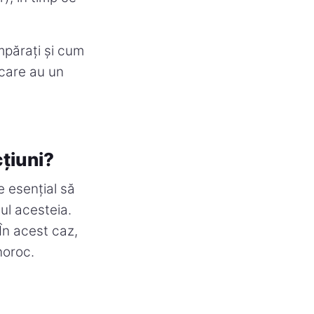
mpărați și cum
 care au un
cțiuni?
e esențial să
sul acesteia.
 În acest caz,
noroc.