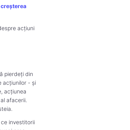
u creșterea
 despre acțiuni
ă pierdeți din
acțiunilor - și
e, acțiunea
al afacerii.
steia.
ce investitorii