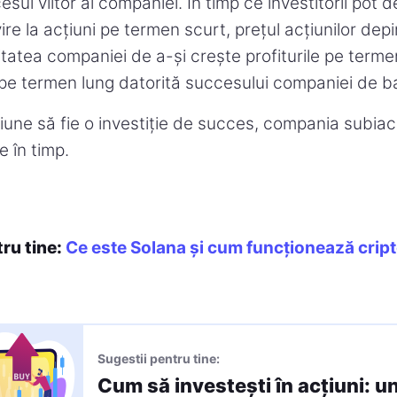
ul viitor al companiei. În timp ce investitorii pot 
vire la acțiuni pe termen scurt, prețul acțiunilor dep
atea companiei de a-și crește profiturile pe terme
pe termen lung datorită succesului companiei de b
iune să fie o investiție de succes, compania subia
 în timp.
tru tine:
Ce este Solana și cum funcționează cri
Sugestii pentru tine:
Cum să investești în acțiuni: u