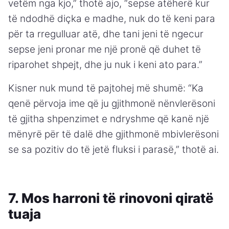
vetëm nga kjo,” thotë ajo, “sepse atëherë kur
të ndodhë diçka e madhe, nuk do të keni para
për ta rregulluar atë, dhe tani jeni të ngecur
sepse jeni pronar me një pronë që duhet të
riparohet shpejt, dhe ju nuk i keni ato para.”
Kisner nuk mund të pajtohej më shumë: “Ka
qenë përvoja ime që ju gjithmonë nënvlerësoni
të gjitha shpenzimet e ndryshme që kanë një
mënyrë për të dalë dhe gjithmonë mbivlerësoni
se sa pozitiv do të jetë fluksi i parasë,” thotë ai.
7. Mos harroni të rinovoni qiratë
tuaja