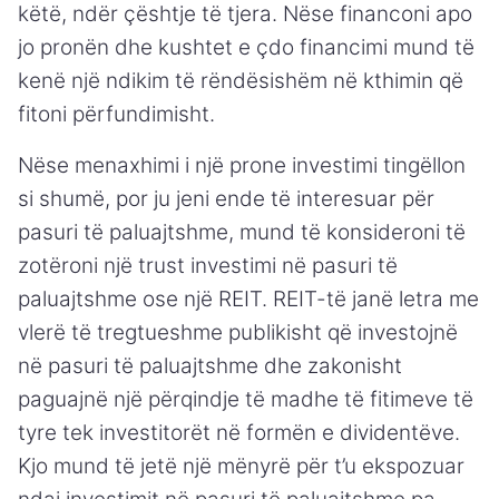
këtë, ndër çështje të tjera. Nëse financoni apo
jo pronën dhe kushtet e çdo financimi mund të
kenë një ndikim të rëndësishëm në kthimin që
fitoni përfundimisht.
Nëse menaxhimi i një prone investimi tingëllon
si shumë, por ju jeni ende të interesuar për
pasuri të paluajtshme, mund të konsideroni të
zotëroni një trust investimi në pasuri të
paluajtshme ose një REIT. REIT-të janë letra me
vlerë të tregtueshme publikisht që investojnë
në pasuri të paluajtshme dhe zakonisht
paguajnë një përqindje të madhe të fitimeve të
tyre tek investitorët në formën e dividentëve.
Kjo mund të jetë një mënyrë për t’u ekspozuar