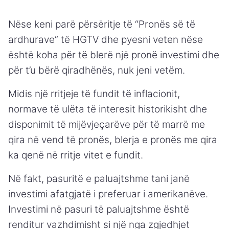
Nëse keni parë përsëritje të “Pronës së të
ardhurave” të HGTV dhe pyesni veten nëse
është koha për të blerë një pronë investimi dhe
për t’u bërë qiradhënës, nuk jeni vetëm.
Midis një rritjeje të fundit të inflacionit,
normave të ulëta të interesit historikisht dhe
disponimit të mijëvjeçarëve për të marrë me
qira në vend të pronës, blerja e pronës me qira
ka qenë në rritje vitet e fundit.
Në fakt, pasuritë e paluajtshme tani janë
investimi afatgjatë i preferuar i amerikanëve.
Investimi në pasuri të paluajtshme është
renditur vazhdimisht si një nga zgjedhjet