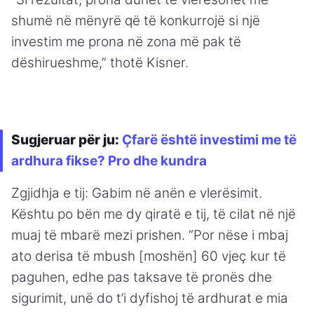
shumë në mënyrë që të konkurrojë si një
investim me prona në zona më pak të
dëshirueshme,” thotë Kisner.
Sugjeruar për ju:
Çfarë është investimi me të
ardhura fikse? Pro dhe kundra
Zgjidhja e tij: Gabim në anën e vlerësimit.
Kështu po bën me dy qiratë e tij, të cilat në një
muaj të mbarë mezi prishen. “Por nëse i mbaj
ato derisa të mbush [moshën] 60 vjeç kur të
paguhen, edhe pas taksave të pronës dhe
sigurimit, unë do t’i dyfishoj të ardhurat e mia