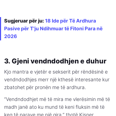
Sugjeruar për ju:
18 Ide për Të Ardhura
Pasive për T'ju Ndihmuar të Fitoni Para në
2026
3. Gjeni vendndodhjen e duhur
Kjo mantra e vjetër e sekserit për rëndësinë e
vendndodhjes merr një kthesë interesante kur
zbatohet për pronën me të ardhura.
“Vendndodhjet më të mira me vlerësimin më të
madh janë ato ku mund të keni fluksin më të
keq të parave me një qira,” thotë Kisner.