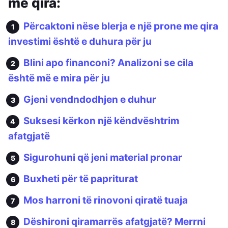
me qira:
Përcaktoni nëse blerja e një prone me qira
investimi është e duhura për ju
Blini apo financoni? Analizoni se cila
është më e mira për ju
Gjeni vendndodhjen e duhur
Suksesi kërkon një këndvështrim
afatgjatë
Sigurohuni që jeni material pronar
Buxheti për të papriturat
Mos harroni të rinovoni qiratë tuaja
Dëshironi qiramarrës afatgjatë? Merrni