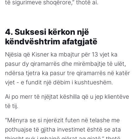
të sigurimeve shoqërore,” thotë ai.
4. Suksesi kërkon një
këndvështrim afatgjatë
Njësia që Kisner ka mbajtur për 13 vjet ka
pasur dy qiramarrës dhe mirëmbajtje të ulët,
ndërsa tjetra ka pasur tre qiramarrës në katër
vjet - e fundit një dëbim i kushtueshëm.
Ai po merr të njëjtat këshilla që u jep klientëve
të tij.
“Mënyra se si njerëzit futen në telashe me
pothuajse të gjitha investimet është se ata
thjesht nuk i mbajnë gjërat aq gjatë,” thotë