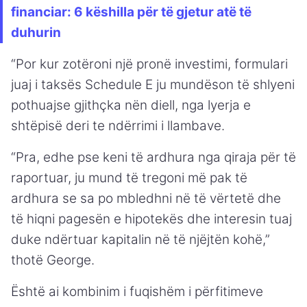
financiar: 6 këshilla për të gjetur atë të
duhurin
“Por kur zotëroni një pronë investimi, formulari
juaj i taksës Schedule E ju mundëson të shlyeni
pothuajse gjithçka nën diell, nga lyerja e
shtëpisë deri te ndërrimi i llambave.
“Pra, edhe pse keni të ardhura nga qiraja për të
raportuar, ju mund të tregoni më pak të
ardhura se sa po mbledhni në të vërtetë dhe
të hiqni pagesën e hipotekës dhe interesin tuaj
duke ndërtuar kapitalin në të njëjtën kohë,”
thotë George.
Është ai kombinim i fuqishëm i përfitimeve