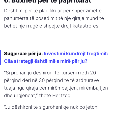
6. Buxheti për të papriturat
Dështimi për të planifikuar për shpenzimet e
panumërta të posedimit të një qiraje mund të
bëhet një rrugë e shpejtë drejt katastrofës.
Sugjeruar për ju:
Investimi kundrejt tregtimit:
Cila strategji është më e mirë për ju?
“Si pronar, ju dëshironi të kurseni rreth 20
përqind deri në 30 përqind të të ardhurave
tuaja nga qiraja për mirëmbajtjen, mirëmbajtjen
dhe urgjencat,” thotë Hertzog.
“Ju dëshironi të siguroheni që nuk po jetoni