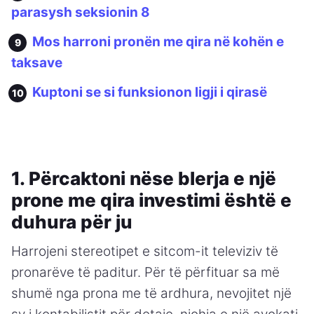
parasysh seksionin 8
Mos harroni pronën me qira në kohën e
taksave
Kuptoni se si funksionon ligji i qirasë
1. Përcaktoni nëse blerja e një
prone me qira investimi është e
duhura për ju
Harrojeni stereotipet e sitcom-it televiziv të
pronarëve të paditur. Për të përfituar sa më
shumë nga prona me të ardhura, nevojitet një