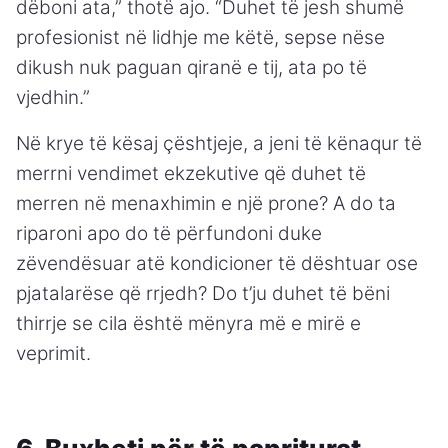
dëboni ata,” thotë ajo. “Duhet të jesh shumë
profesionist në lidhje me këtë, sepse nëse
dikush nuk paguan qiranë e tij, ata po të
vjedhin.”
Në krye të kësaj çështjeje, a jeni të kënaqur të
merrni vendimet ekzekutive që duhet të
merren në menaxhimin e një prone? A do ta
riparoni apo do të përfundoni duke
zëvendësuar atë kondicioner të dështuar ose
pjatalarëse që rrjedh? Do t’ju duhet të bëni
thirrje se cila është mënyra më e mirë e
veprimit.