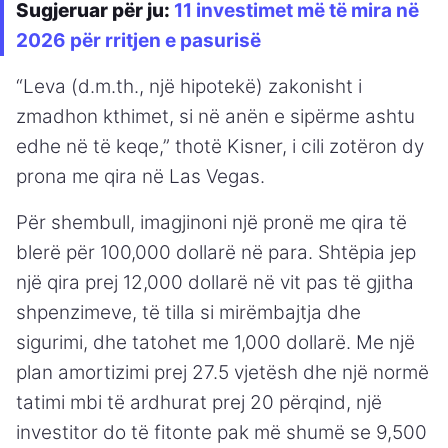
Sugjeruar për ju:
11 investimet më të mira në
2026 për rritjen e pasurisë
“Leva (d.m.th., një hipotekë) zakonisht i
zmadhon kthimet, si në anën e sipërme ashtu
edhe në të keqe,” thotë Kisner, i cili zotëron dy
prona me qira në Las Vegas.
Për shembull, imagjinoni një pronë me qira të
blerë për 100,000 dollarë në para. Shtëpia jep
një qira prej 12,000 dollarë në vit pas të gjitha
shpenzimeve, të tilla si mirëmbajtja dhe
sigurimi, dhe tatohet me 1,000 dollarë. Me një
plan amortizimi prej 27.5 vjetësh dhe një normë
tatimi mbi të ardhurat prej 20 përqind, një
investitor do të fitonte pak më shumë se 9,500