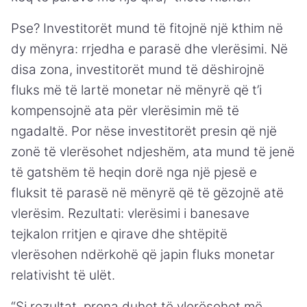
Pse? Investitorët mund të fitojnë një kthim në
dy mënyra: rrjedha e parasë dhe vlerësimi. Në
disa zona, investitorët mund të dëshirojnë
fluks më të lartë monetar në mënyrë që t’i
kompensojnë ata për vlerësimin më të
ngadaltë. Por nëse investitorët presin që një
zonë të vlerësohet ndjeshëm, ata mund të jenë
të gatshëm të heqin dorë nga një pjesë e
fluksit të parasë në mënyrë që të gëzojnë atë
vlerësim. Rezultati: vlerësimi i banesave
tejkalon rritjen e qirave dhe shtëpitë
vlerësohen ndërkohë që japin fluks monetar
relativisht të ulët.
“Si rezultat, prona duhet të vlerësohet më