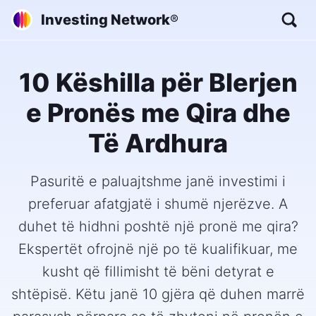
Investing Network
®
10 Këshilla për Blerjen
e Pronës me Qira dhe
Të Ardhura
Pasuritë e paluajtshme janë investimi i
preferuar afatgjatë i shumë njerëzve. A
duhet të hidhni poshtë një pronë me qira?
Ekspertët ofrojnë një po të kualifikuar, me
kusht që fillimisht të bëni detyrat e
shtëpisë. Këtu janë 10 gjëra që duhen marrë