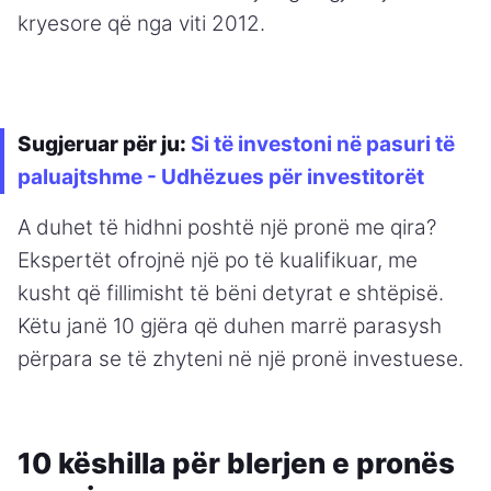
kryesore që nga viti 2012.
Sugjeruar për ju:
Si të investoni në pasuri të
paluajtshme - Udhëzues për investitorët
A duhet të hidhni poshtë një pronë me qira?
Ekspertët ofrojnë një po të kualifikuar, me
kusht që fillimisht të bëni detyrat e shtëpisë.
Këtu janë 10 gjëra që duhen marrë parasysh
përpara se të zhyteni në një pronë investuese.
10 këshilla për blerjen e pronës