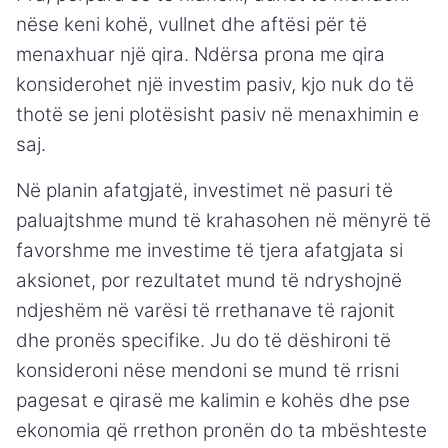
nëse keni kohë, vullnet dhe aftësi për të
menaxhuar një qira. Ndërsa prona me qira
konsiderohet një investim pasiv, kjo nuk do të
thotë se jeni plotësisht pasiv në menaxhimin e
saj.
Në planin afatgjatë, investimet në pasuri të
paluajtshme mund të krahasohen në mënyrë të
favorshme me investime të tjera afatgjata si
aksionet, por rezultatet mund të ndryshojnë
ndjeshëm në varësi të rrethanave të rajonit
dhe pronës specifike. Ju do të dëshironi të
konsideroni nëse mendoni se mund të rrisni
pagesat e qirasë me kalimin e kohës dhe pse
ekonomia që rrethon pronën do ta mbështeste