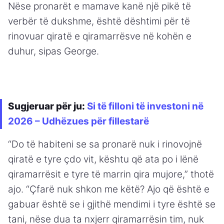
Nëse pronarët e mamave kanë një pikë të
verbër të dukshme, është dështimi për të
rinovuar qiratë e qiramarrësve në kohën e
duhur, sipas George.
Sugjeruar për ju:
Si të filloni të investoni në
2026 – Udhëzues për fillestarë
“Do të habiteni se sa pronarë nuk i rinovojnë
qiratë e tyre çdo vit, kështu që ata po i lënë
qiramarrësit e tyre të marrin qira mujore,” thotë
ajo. “Çfarë nuk shkon me këtë? Ajo që është e
gabuar është se i gjithë mendimi i tyre është se
tani, nëse dua ta nxjerr qiramarrësin tim, nuk