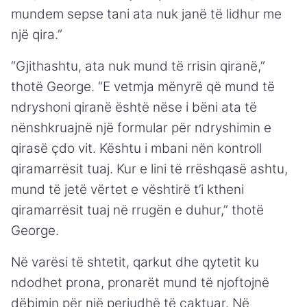
mundem sepse tani ata nuk janë të lidhur me
një qira.”
“Gjithashtu, ata nuk mund të rrisin qiranë,”
thotë George. “E vetmja mënyrë që mund të
ndryshoni qiranë është nëse i bëni ata të
nënshkruajnë një formular për ndryshimin e
qirasë çdo vit. Kështu i mbani nën kontroll
qiramarrësit tuaj. Kur e lini të rrëshqasë ashtu,
mund të jetë vërtet e vështirë t’i ktheni
qiramarrësit tuaj në rrugën e duhur,” thotë
George.
Në varësi të shtetit, qarkut dhe qytetit ku
ndodhet prona, pronarët mund të njoftojnë
dëbimin për një periudhë të caktuar. Në