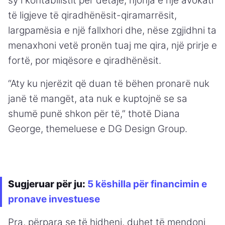
sy i kontabilistit për detaje, njohja e një avokati
të ligjeve të qiradhënësit-qiramarrësit,
largpamësia e një fallxhori dhe, nëse zgjidhni ta
menaxhoni vetë pronën tuaj me qira, një prirje e
fortë, por miqësore e qiradhënësit.
“Aty ku njerëzit që duan të bëhen pronarë nuk
janë të mangët, ata nuk e kuptojnë se sa
shumë punë shkon për të,” thotë Diana
George, themeluese e DG Design Group.
Sugjeruar për ju:
5 këshilla për financimin e
pronave investuese
Pra, përpara se të hidheni, duhet të mendoni