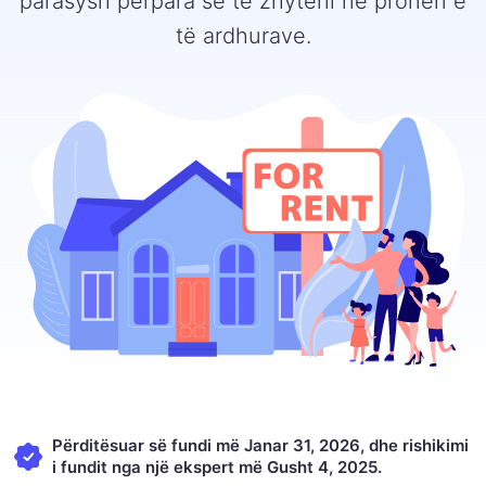
parasysh përpara se të zhyteni në pronën e
të ardhurave.
Përditësuar së fundi më Janar 31, 2026, dhe rishikimi
i fundit nga një ekspert më Gusht 4, 2025.