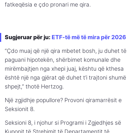
fatkeqësia e çdo pronari me qira.
Sugjeruar për ju:
ETF-të më të mira për 2026
“Çdo muaj që një qira mbetet bosh, ju duhet të
paguani hipotekën, shërbimet komunale dhe
mirëmbajtjen nga xhepi juaj, kështu që kthesa
është një nga gjërat që duhet t’i trajtoni shumë
shpejt,” thotë Hertzog.
Një zgjidhje popullore? Provoni qiramarrësit e
Seksionit 8.
Seksioni 8, i njohur si Programi i Zgjedhjes së
Kuponit të Strehimit të Departamentit të