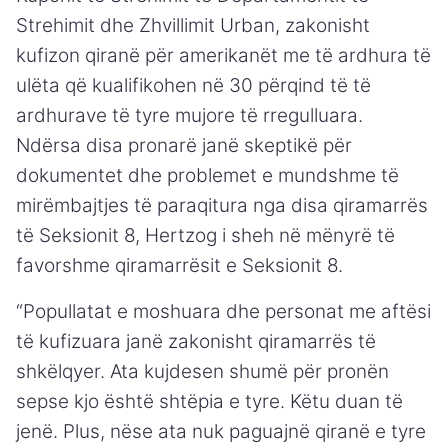
Strehimit dhe Zhvillimit Urban, zakonisht
kufizon qiranë për amerikanët me të ardhura të
ulëta që kualifikohen në 30 përqind të të
ardhurave të tyre mujore të rregulluara.
Ndërsa disa pronarë janë skeptikë për
dokumentet dhe problemet e mundshme të
mirëmbajtjes të paraqitura nga disa qiramarrës
të Seksionit 8, Hertzog i sheh në mënyrë të
favorshme qiramarrësit e Seksionit 8.
“Popullatat e moshuara dhe personat me aftësi
të kufizuara janë zakonisht qiramarrës të
shkëlqyer. Ata kujdesen shumë për pronën
sepse kjo është shtëpia e tyre. Këtu duan të
jenë. Plus, nëse ata nuk paguajnë qiranë e tyre