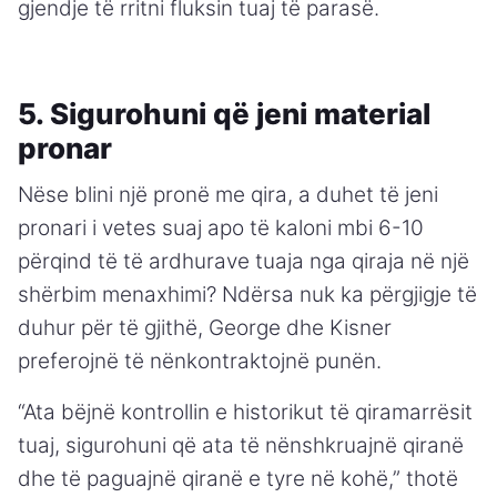
gjendje të rritni fluksin tuaj të parasë.
5. Sigurohuni që jeni material
pronar
Nëse blini një pronë me qira, a duhet të jeni
pronari i vetes suaj apo të kaloni mbi 6-10
përqind të të ardhurave tuaja nga qiraja në një
shërbim menaxhimi? Ndërsa nuk ka përgjigje të
duhur për të gjithë, George dhe Kisner
preferojnë të nënkontraktojnë punën.
“Ata bëjnë kontrollin e historikut të qiramarrësit
tuaj, sigurohuni që ata të nënshkruajnë qiranë
dhe të paguajnë qiranë e tyre në kohë,” thotë