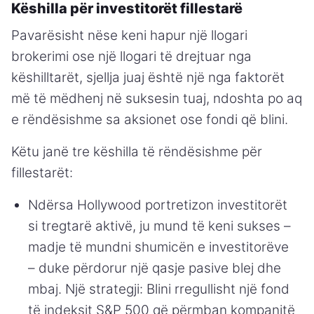
Këshilla për investitorët fillestarë
Pavarësisht nëse keni hapur një llogari
brokerimi ose një llogari të drejtuar nga
këshilltarët, sjellja juaj është një nga faktorët
më të mëdhenj në suksesin tuaj, ndoshta po aq
e rëndësishme sa aksionet ose fondi që blini.
Këtu janë tre këshilla të rëndësishme për
fillestarët:
Ndërsa Hollywood portretizon investitorët
si tregtarë aktivë, ju mund të keni sukses –
madje të mundni shumicën e investitorëve
– duke përdorur një qasje pasive blej dhe
mbaj. Një strategji: Blini rregullisht një fond
të indeksit S&P 500 që përmban kompanitë