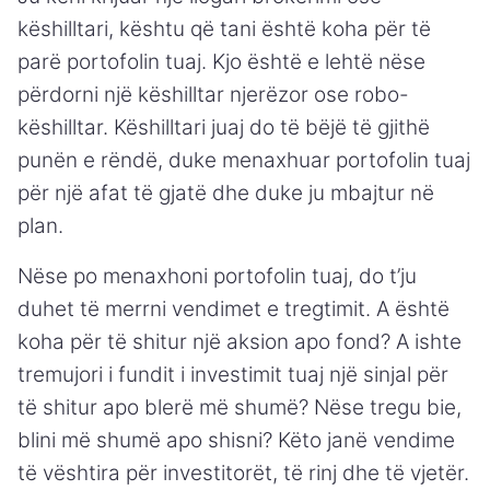
këshilltari, kështu që tani është koha për të
parë portofolin tuaj. Kjo është e lehtë nëse
përdorni një këshilltar njerëzor ose robo-
këshilltar. Këshilltari juaj do të bëjë të gjithë
punën e rëndë, duke menaxhuar portofolin tuaj
për një afat të gjatë dhe duke ju mbajtur në
plan.
Nëse po menaxhoni portofolin tuaj, do t’ju
duhet të merrni vendimet e tregtimit. A është
koha për të shitur një aksion apo fond? A ishte
tremujori i fundit i investimit tuaj një sinjal për
të shitur apo blerë më shumë? Nëse tregu bie,
blini më shumë apo shisni? Këto janë vendime
të vështira për investitorët, të rinj dhe të vjetër.