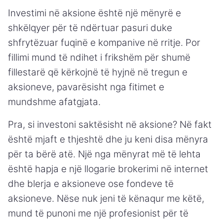
Investimi në aksione është një mënyrë e
shkëlqyer për të ndërtuar pasuri duke
shfrytëzuar fuqinë e kompanive në rritje. Por
fillimi mund të ndihet i frikshëm për shumë
fillestarë që kërkojnë të hyjnë në tregun e
aksioneve, pavarësisht nga fitimet e
mundshme afatgjata.
Pra, si investoni saktësisht në aksione? Në fakt
është mjaft e thjeshtë dhe ju keni disa mënyra
për ta bërë atë. Një nga mënyrat më të lehta
është hapja e një llogarie brokerimi në internet
dhe blerja e aksioneve ose fondeve të
aksioneve. Nëse nuk jeni të kënaqur me këtë,
mund të punoni me një profesionist për të