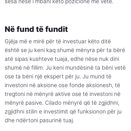
sesa nëse i mbani këto pozicione më vete.
Në fund të fundit
Gjëja më e mirë për të investuar këto ditë
është se ju keni kaq shumë mënyra për ta bërë
atë sipas kushteve tuaja, edhe nëse nuk dini
shumë në fillim. Ju keni mundësinë ta bëni vetë
ose ta bëni një ekspert për ju. Ju mund të
investoni në aksione ose fonde aksionesh, të
tregtoni në mënyrë aktive ose të investoni në
mënyrë pasive. Cilado mënyrë që të zgjidhni,
zgjidhni stilin e investimit që funksionon për ju
dhe ndërtoni pasurinë tuaj.