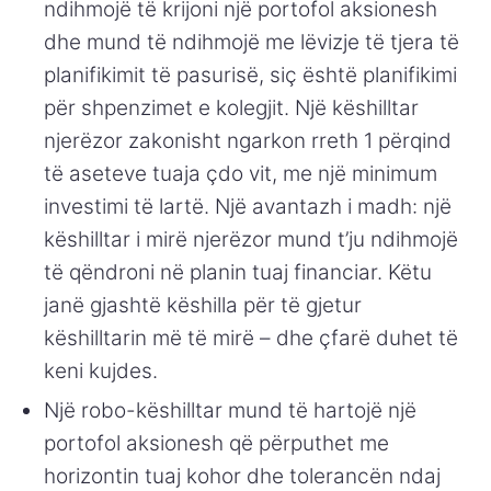
ndihmojë të krijoni një portofol aksionesh
dhe mund të ndihmojë me lëvizje të tjera të
planifikimit të pasurisë, siç është planifikimi
për shpenzimet e kolegjit. Një këshilltar
njerëzor zakonisht ngarkon rreth 1 përqind
të aseteve tuaja çdo vit, me një minimum
investimi të lartë. Një avantazh i madh: një
këshilltar i mirë njerëzor mund t’ju ndihmojë
të qëndroni në planin tuaj financiar. Këtu
janë gjashtë këshilla për të gjetur
këshilltarin më të mirë – dhe çfarë duhet të
keni kujdes.
Një robo-këshilltar mund të hartojë një
portofol aksionesh që përputhet me
horizontin tuaj kohor dhe tolerancën ndaj