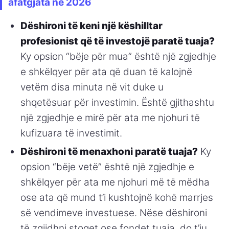
afatgjata në 2026
Dëshironi të keni një këshilltar
profesionist që të investojë paratë tuaja?
Ky opsion “bëje për mua” është një zgjedhje
e shkëlqyer për ata që duan të kalojnë
vetëm disa minuta në vit duke u
shqetësuar për investimin. Është gjithashtu
një zgjedhje e mirë për ata me njohuri të
kufizuara të investimit.
Dëshironi të menaxhoni paratë tuaja?
Ky
opsion “bëje vetë” është një zgjedhje e
shkëlqyer për ata me njohuri më të mëdha
ose ata që mund t’i kushtojnë kohë marrjes
së vendimeve investuese. Nëse dëshironi
të zgjidhni stoqet ose fondet tuaja, do t’ju