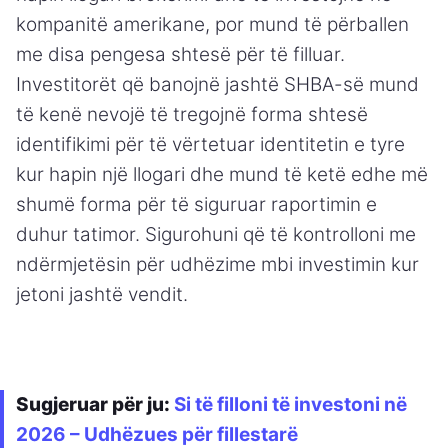
kompanitë amerikane, por mund të përballen
me disa pengesa shtesë për të filluar.
Investitorët që banojnë jashtë SHBA-së mund
të kenë nevojë të tregojnë forma shtesë
identifikimi për të vërtetuar identitetin e tyre
kur hapin një llogari dhe mund të ketë edhe më
shumë forma për të siguruar raportimin e
duhur tatimor. Sigurohuni që të kontrolloni me
ndërmjetësin për udhëzime mbi investimin kur
jetoni jashtë vendit.
Sugjeruar për ju:
Si të filloni të investoni në
2026 – Udhëzues për fillestarë