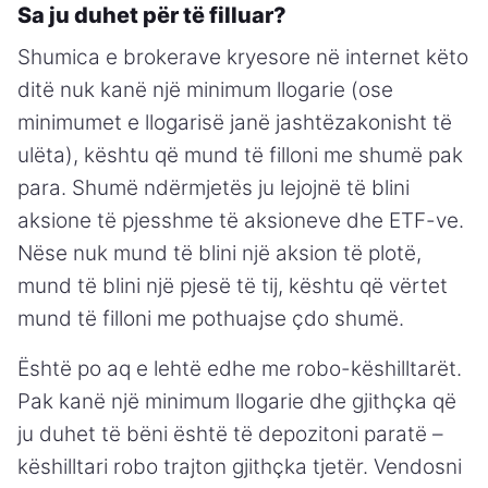
Sa ju duhet për të filluar?
Shumica e brokerave kryesore në internet këto
ditë nuk kanë një minimum llogarie (ose
minimumet e llogarisë janë jashtëzakonisht të
ulëta), kështu që mund të filloni me shumë pak
para. Shumë ndërmjetës ju lejojnë të blini
aksione të pjesshme të aksioneve dhe ETF-ve.
Nëse nuk mund të blini një aksion të plotë,
mund të blini një pjesë të tij, kështu që vërtet
mund të filloni me pothuajse çdo shumë.
Është po aq e lehtë edhe me robo-këshilltarët.
Pak kanë një minimum llogarie dhe gjithçka që
ju duhet të bëni është të depozitoni paratë –
këshilltari robo trajton gjithçka tjetër. Vendosni