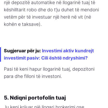
një depozitë automatike në llogarinë tuaj të
këshilltarit robo dhe do t’ju duhet të mendoni
vetëm për të investuar një herë në vit (në
kohën e taksave).
Sugjeruar për ju:
Investimi aktiv kundrejt
investimit pasiv: Cili është ndryshimi?
Pasi të keni hapur llogarinë tuaj, depozitoni
para dhe filloni të investoni.
5. Ndiqni portofolin tuaj
Ju keni krijuar një llogari brokerimi ose