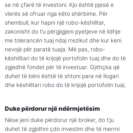
se në çfarë të investoni. Kjo është pjesë e
vlerës së ofruar nga këto shërbime. Për
shembull, kur hapni një robo-këshilltar,
zakonisht do t’u përgjigjeni pyetjeve në lidhje
me tolerancën tuaj ndaj rrezikut dhe kur keni
nevojë për paratë tuaja. Më pas, robo-
këshilltari do të krijojë portofolin tuaj dhe do të
zgjedhë fondet për të investuar. Gjithçka që
duhet të bëni është të shtoni para në llogari
dhe këshilltari robo do të krijojë portofolin tuaj.
Duke përdorur një ndërmjetësim
Nëse jeni duke përdorur një broker, do t’ju
duhet të zgjidhni çdo investim dhe të merrni