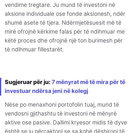
vendime tregtare. Ju mund të investoni në
aksione individuale ose fonde aksionesh, ndër
shumë asete të tjera. Ndërmjetësuesit më të
mirë ofrojnë kërkime falas për të ndihmuar me
këtë proces dhe ofrojnë një ton burimesh për
të ndihmuar fillestarët.
Sugjeruar për ju:
7 mënyrat më të mira për të
investuar ndërsa jeni në kolegj
Nëse po menaxhoni portofolin tuaj, mund të
vendosni gjithashtu të investoni në mënyrë
aktive ose pasive. Dallimi kryesor midis të dyve
është se ju përcaktoni se sa kohë dëshironi të