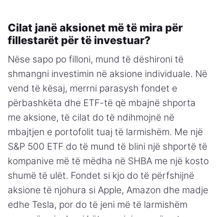
Cilat janë aksionet më të mira për
fillestarët për të investuar?
Nëse sapo po filloni, mund të dëshironi të
shmangni investimin në aksione individuale. Në
vend të kësaj, merrni parasysh fondet e
përbashkëta dhe ETF-të që mbajnë shporta
me aksione, të cilat do të ndihmojnë në
mbajtjen e portofolit tuaj të larmishëm. Me një
S&P 500 ETF do të mund të blini një shportë të
kompanive më të mëdha në SHBA me një kosto
shumë të ulët. Fondet si kjo do të përfshijnë
aksione të njohura si Apple, Amazon dhe madje
edhe Tesla, por do të jeni më të larmishëm