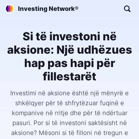
Investing Network
®
Si të investoni në
aksione: Një udhëzues
hap pas hapi për
fillestarët
Investimi në aksione është një mënyrë e
shkëlqyer për të shfrytëzuar fuqinë e
kompanive në rritje dhe për të ndërtuar
pasuri. Por si të investoni saktësisht në
aksione? Mësoni si të filloni në tregun e