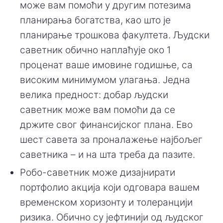
може вам помоћи у другим потезима
планирања богатства, као што је
планирање трошкова факултета. Људски
саветник обично наплаћује око 1
проценат ваше имовине годишње, са
високим минимумом улагања. Једна
велика предност: добар људски
саветник може вам помоћи да се
држите свог финансијског плана. Ево
шест савета за проналажење најбољег
саветника – и на шта треба да пазите.
Робо-саветник може дизајнирати
портфолио акција који одговара вашем
временском хоризонту и толеранцији
ризика. Обично су јефтинији од људског