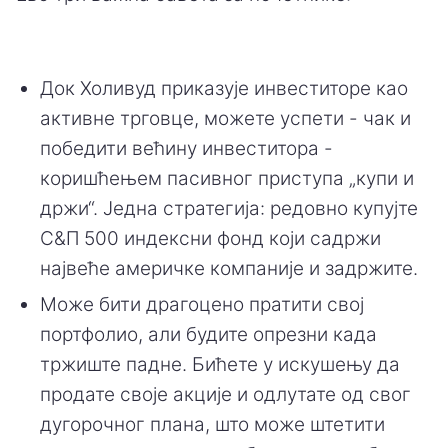
Док Холивуд приказује инвеститоре као
активне трговце, можете успети - чак и
победити већину инвеститора -
коришћењем пасивног приступа „купи и
држи“. Једна стратегија: редовно купујте
С&П 500 индексни фонд који садржи
највеће америчке компаније и задржите.
Може бити драгоцено пратити свој
портфолио, али будите опрезни када
тржиште падне. Бићете у искушењу да
продате своје акције и одлутате од свог
дугорочног плана, што може штетити