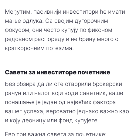
Међутим, пасивнији инвеститори ће имати
мање одлука. Са својим дугорочним
фокусом, они често купују по фиксном
редовном распореду и не брину много о
краткорочним потезима.
Савети за инвеститоре почетнике
Без обзира да ли сте отворили брокерски
рачун или налог који води саветник, ваше
понашање је један од највећих фактора
вашег успеха, вероватно једнако важно као
и коју деоницу или фонд купујете.
Ево три важна савета за почетнике: