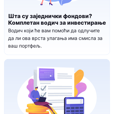
Шта су заједнички фондови?
Комплетан водич за инвестирање
Водич који ће вам помоћи да одлучите
да ли ова врста улагања има смисла за
ваш портфељ.