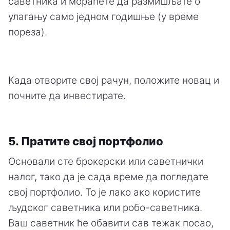
саветника и мораћете да размишљате о
улагању само једном годишње (у време
пореза).
Када отворите свој рачун, положите новац и
почните да инвестирате.
5. Пратите свој портфолио
Основали сте брокерски или саветнички
налог, тако да је сада време да погледате
свој портфолио. То је лако ако користите
људског саветника или робо-саветника.
Ваш саветник ће обавити сав тежак посао,