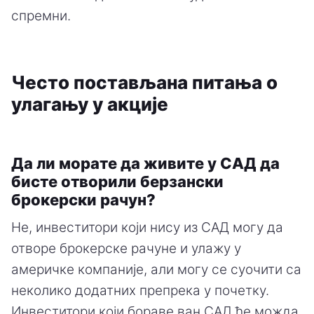
спремни.
Често постављана питања о
улагању у акције
Да ли морате да живите у САД да
бисте отворили берзански
брокерски рачун?
Не, инвеститори који нису из САД могу да
отворе брокерске рачуне и улажу у
америчке компаније, али могу се суочити са
неколико додатних препрека у почетку.
Инвеститори који бораве ван САД ће можда