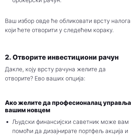
брокерски рачун.
Ваш избор овде ће обликовати врсту налога
који ћете отворити у следећем кораку.
2. Отворите инвестициони рачун
Дакле, коју врсту рачуна желите да
отворите? Ево ваших опција:
Ако желите да професионалац управља
вашим новцем
Људски финансијски саветник може вам
помоћи да дизајнирате портфељ акција и