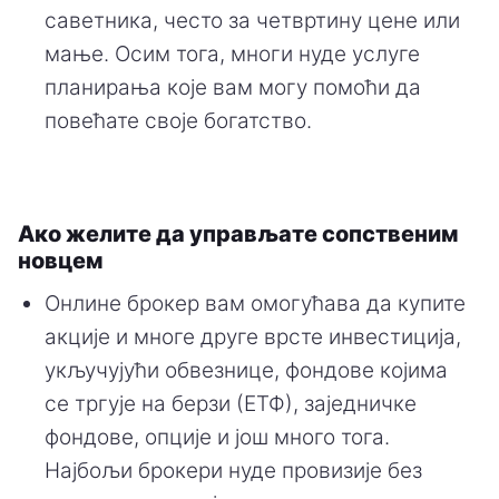
саветника, често за четвртину цене или
мање. Осим тога, многи нуде услуге
планирања које вам могу помоћи да
повећате своје богатство.
Ако желите да управљате сопственим
новцем
Онлине брокер вам омогућава да купите
акције и многе друге врсте инвестиција,
укључујући обвезнице, фондове којима
се тргује на берзи (ЕТФ), заједничке
фондове, опције и још много тога.
Најбољи брокери нуде провизије без