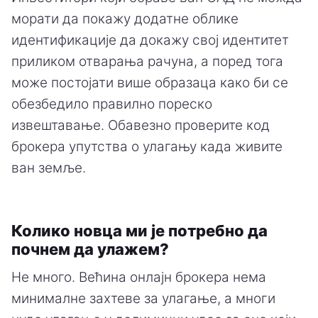
морати да покажу додатне облике
идентификације да докажу свој идентитет
приликом отварања рачуна, а поред тога
може постојати више образаца како би се
обезбедило правилно пореско
извештавање. Обавезно проверите код
брокера упутства о улагању када живите
ван земље.
Колико новца ми је потребно да
почнем да улажем?
Не много. Већина онлајн брокера нема
минималне захтеве за улагање, а многи