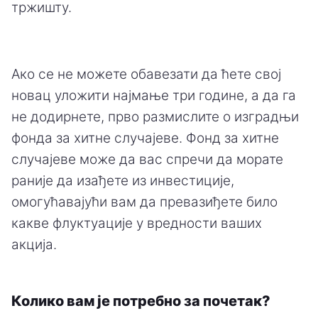
тржишту.
Ако се не можете обавезати да ћете свој
новац уложити најмање три године, а да га
не додирнете, прво размислите о изградњи
фонда за хитне случајеве. Фонд за хитне
случајеве може да вас спречи да морате
раније да изађете из инвестиције,
омогућавајући вам да превазиђете било
какве флуктуације у вредности ваших
акција.
Колико вам је потребно за почетак?