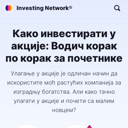
Investing Network
®
Како инвестирати у
акције: Водич корак
по корак за почетнике
Улагање у акције је одличан начин да
искористите моћ растућих компанија за
изградњу богатства. Али како тачно
улагати у акције и почети са малим
новцем?