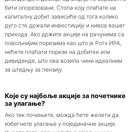
бити опорезовани. Стопа коју плаћате на
капиталну добит зависиће од тога колико
дуго сте држали инвестицију и нивоа вашег
прихода. Ако држите акције на рачунима са
повољнијим порезима као што је Ротх ИРА,
нећете плаћати порезе на добитке или
дивиденде, што ова возила чини идеалним
за штедњу за пензију.
Које су најбоље акције за почетнике
за улагање?
Ако тек почињете, можда ћете желети да
избегнете улагање у појединачне акције.