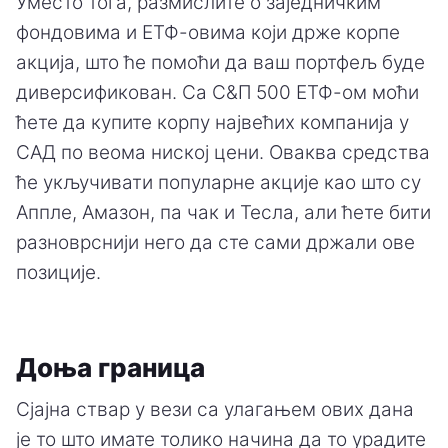
Уместо тога, размислите о заједничким
фондовима и ЕТФ-овима који држе корпе
акција, што ће помоћи да ваш портфељ буде
диверсификован. Са С&П 500 ЕТФ-ом моћи
ћете да купите корпу највећих компанија у
САД по веома ниској цени. Оваква средства
ће укључивати популарне акције као што су
Аппле, Амазон, па чак и Тесла, али ћете бити
разноврснији него да сте сами држали ове
позиције.
Доња граница
Сјајна ствар у вези са улагањем ових дана
је то што имате толико начина да то урадите