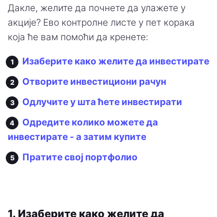
Дакле, желите да почнете да улажете у
акције? Ево контролне листе у пет корака
која ће вам помоћи да кренете:
Изаберите како желите да инвестирате
Отворите инвестициони рачун
Одлучите у шта ћете инвестирати
Одредите колико можете да
инвестирате - а затим купите
Пратите свој портфолио
1. Изаберите како желите да