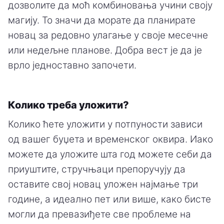
дозволите да моћ комбиновања учини своју
магију. То значи да морате да планирате
новац за редовно улагање у своје месечне
или недељне планове. Добра вест је да је
врло једноставно започети.
Колико треба уложити?
Колико ћете уложити у потпуности зависи
од вашег буџета и временског оквира. Иако
можете да уложите шта год можете себи да
приуштите, стручњаци препоручују да
оставите свој новац уложен најмање три
године, а идеално пет или више, како бисте
могли да превазиђете све проблеме на