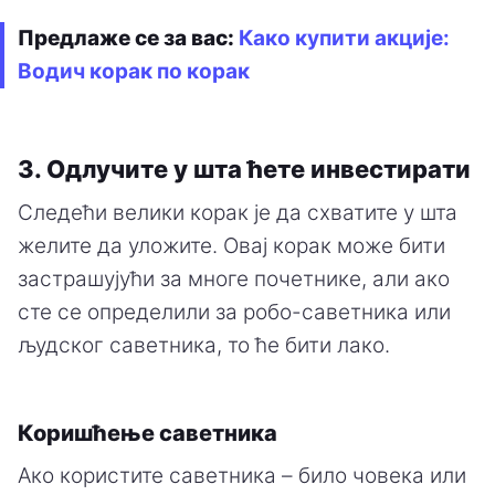
Предлаже се за вас:
Како купити акције:
Водич корак по корак
3. Одлучите у шта ћете инвестирати
Следећи велики корак је да схватите у шта
желите да уложите. Овај корак може бити
застрашујући за многе почетнике, али ако
сте се определили за робо-саветника или
људског саветника, то ће бити лако.
Коришћење саветника
Ако користите саветника – било човека или