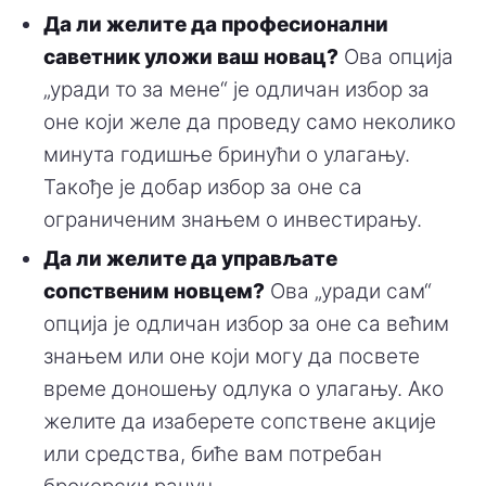
Да ли желите да професионални
саветник уложи ваш новац?
Ова опција
„уради то за мене“ је одличан избор за
оне који желе да проведу само неколико
минута годишње бринући о улагању.
Такође је добар избор за оне са
ограниченим знањем о инвестирању.
Да ли желите да управљате
сопственим новцем?
Ова „уради сам“
опција је одличан избор за оне са већим
знањем или оне који могу да посвете
време доношењу одлука о улагању. Ако
желите да изаберете сопствене акције
или средства, биће вам потребан