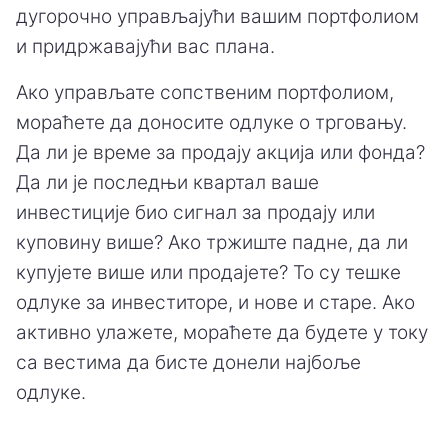
дугорочно управљајући вашим портфолиом
и придржавајући вас плана.
Ако управљате сопственим портфолиом,
мораћете да доносите одлуке о трговању.
Да ли је време за продају акција или фонда?
Да ли је последњи квартал ваше
инвестиције био сигнал за продају или
куповину више? Ако тржиште падне, да ли
купујете више или продајете? То су тешке
одлуке за инвеститоре, и нове и старе. Ако
активно улажете, мораћете да будете у току
са вестима да бисте донели најбоље
одлуке.