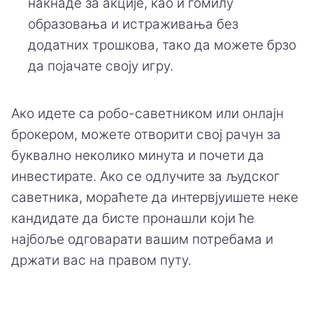
накнаде за акције, као и гомилу
образовања и истраживања без
додатних трошкова, тако да можете брзо
да појачате своју игру.
Ако идете са робо-саветником или онлајн
брокером, можете отворити свој рачун за
буквално неколико минута и почети да
инвестирате. Ако се одлучите за људског
саветника, мораћете да интервјуишете неке
кандидате да бисте пронашли који ће
најбоље одговарати вашим потребама и
држати вас на правом путу.