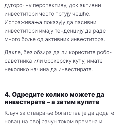
дугорочну перспективу, док активни
инвеститори често тргују чешће.
Истраживања показују да пасивни
инвеститори имају тенденцију да раде
много боље од активних инвеститора.
Дакле, без обзира да ли користите робо-
саветника или брокерску кућу, имате
неколико начина да инвестирате.
4. Одредите колико можете да
инвестирате – а затим купите
Кључ за стварање богатства је да додате
новац на свој рачун током времена и