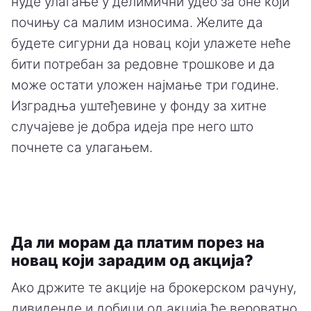
нуде улагање у делимични удео за оне који
почињу са малим износима. Желите да
будете сигурни да новац који улажете неће
бити потребан за редовне трошкове и да
може остати уложен најмање три године.
Изградња уштеђевине у фонду за хитне
случајеве је добра идеја пре него што
почнете са улагањем.
Да ли морам да платим порез на
новац који зарадим од акција?
Ако држите те акције на брокерском рачуну,
дивиденде и добици од акција ће вероватно