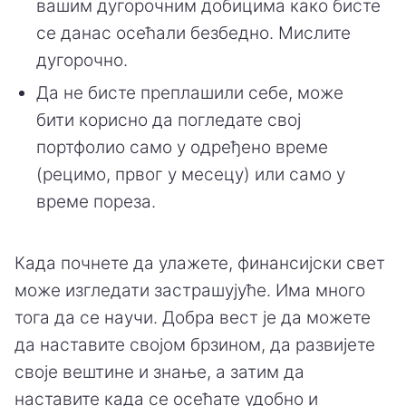
вашим дугорочним добицима како бисте
се данас осећали безбедно. Мислите
дугорочно.
Да не бисте преплашили себе, може
бити корисно да погледате свој
портфолио само у одређено време
(рецимо, првог у месецу) или само у
време пореза.
Када почнете да улажете, финансијски свет
може изгледати застрашујуће. Има много
тога да се научи. Добра вест је да можете
да наставите својом брзином, да развијете
своје вештине и знање, а затим да
наставите када се осећате удобно и