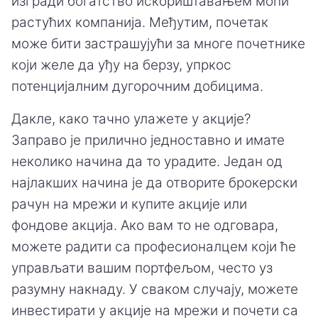
изгради богатство искориштавањем моћи
растућих компанија. Међутим, почетак
може бити застрашујући за многе почетнике
који желе да уђу на берзу, упркос
потенцијалним дугорочним добицима.
Дакле, како тачно улажете у акције?
Заправо је прилично једноставно и имате
неколико начина да то урадите. Један од
најлакших начина је да отворите брокерски
рачун на мрежи и купите акције или
фондове акција. Ако вам то не одговара,
можете радити са професионалцем који ће
управљати вашим портфељом, често уз
разумну накнаду. У сваком случају, можете
инвестирати у акције на мрежи и почети са