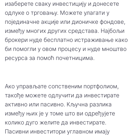
изаберете сваку инвестицију и донесете
одлуке о трговању. Можете улагати у
појединачне акције или дионичке фондове,
између многих других средстава. Најбољи
брокери нуде бесплатно истраживање како
би помогли у овом процесу и нуде мноштво
ресурса за помоћ почетницима.
Ако управљате сопственим портфолиом,
такође можете одлучити да инвестирате
активно или пасивно. Кључна разлика
између њих је у томе што ви одређујете
колико дуго желите да инвестирате.
Пасивни инвеститори углавном имају