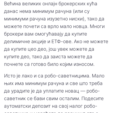
Већина великих онлајн брокерских кућа
данас нема минимум рачуна (или су
минимуми рачуна изузетно ниски), тако да
можете почети са врло мало новца. Многи
брокери вам омогућавају да купите
делимичне акције и ЕТФ-ове. Ако не можете
да купите цео део, још увек можете да
купите део, тако да заиста можете да
почнете са готово било којим износом.
Исто је лако и са робо-саветницима. Мало
њих има минимум рачуна и све што треба
да урадите је да уплатите новац — робо-
саветник се бави свим осталим. Подесите
аутоматски депозит на свој налог робо-