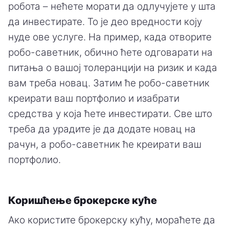
робота – нећете морати да одлучујете у шта
да инвестирате. То је део вредности коју
нуде ове услуге. На пример, када отворите
робо-саветник, обично ћете одговарати на
питања о вашој толеранцији на ризик и када
вам треба новац. Затим ће робо-саветник
креирати ваш портфолио и изабрати
средства у која ћете инвестирати. Све што
треба да урадите је да додате новац на
рачун, а робо-саветник ће креирати ваш
портфолио.
Коришћење брокерске куће
Ако користите брокерску кућу, мораћете да