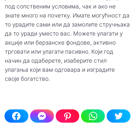
под сопственим условима, чак и ако не
знате много на почетку. Имате могућност да
то урадите сами или да замолите стручњака
да то уради уместо вас. Можете улагати у
акције или берзанске фондове, активно
трговати или улагати пасивно. Који год
начин да одаберете, изаберите стил
улагања који вам одговара и изградите
своје богатство.