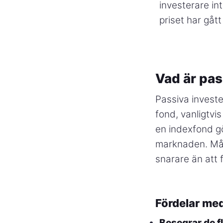
investerare int
priset har gått
Vad är pas
Passiva investe
fond, vanligtvi
en indexfond gö
marknaden. Måle
snarare än att 
Fördelar med
Besegrar de fl