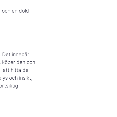
r och en dold
. Det innebär
e, köper den och
i att hitta de
lys och insikt,
rtsiktig