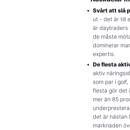
Svårt att slå 
ut - det är til
är daytraders 
de måste möta
dominerar mar
expertis.
De flesta akt
aktiv näringsid
som par i golf
flesta gör det
mer än 85 proc
underprestera
det är nästan 
marknaden öve