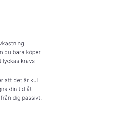
avkastning
m du bara köper
t lyckas krävs
 att det är kul
na din tid åt
från dig passivt.