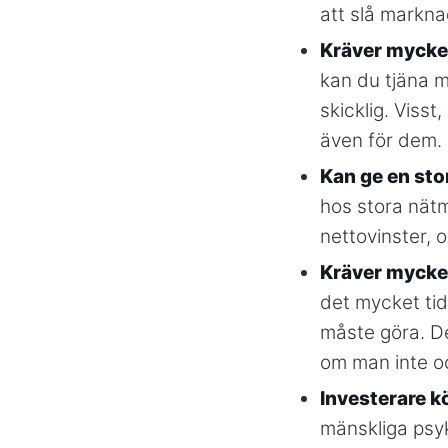
att slå markna
Kräver mycket
kan du tjäna m
skicklig. Visst
även för dem.
Kan ge en sto
hos stora nätm
nettovinster, 
Kräver mycket
det mycket tid
måste göra. De
om man inte oc
Investerare kö
mänskliga psyk