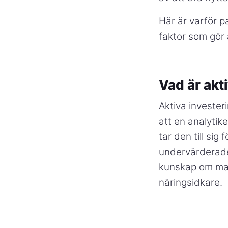
Här är varför p
faktor som gör 
Vad är akt
Aktiva invester
att en analytik
tar den till sig 
undervärderade 
kunskap om mar
näringsidkare.