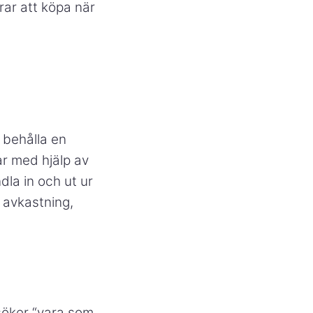
erar att köpa när
 behålla en
ar med hjälp av
dla in och ut ur
 avkastning,
söker “vara som