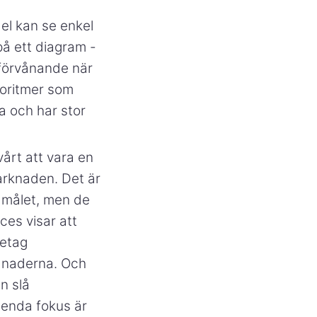
el kan se enkel
 på ett diagram -
 förvånande när
goritmer som
 och har stor
årt att vara en
marknaden. Det är
t målet, men de
ces visar att
retag
ånaderna. Och
n slå
 enda fokus är