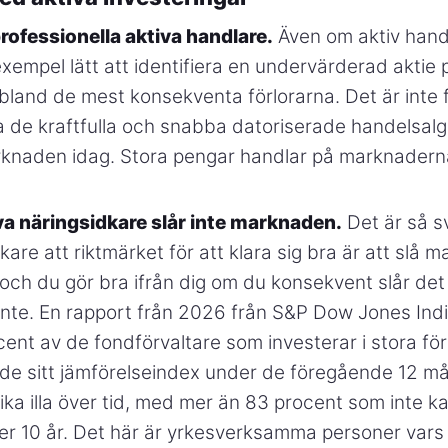
professionella aktiva handlare.
Även om aktiv hand
l exempel lätt att identifiera en undervärderad aktie
bland de mest konsekventa förlorarna. Det är inte
 de kraftfulla och snabba datoriserade handelsal
knaden idag. Stora pengar handlar på marknaderna
iva näringsidkare slår inte marknaden.
Det är så sv
kare att riktmärket för att klara sig bra är att slå 
, och du gör bra ifrån dig om du konsekvent slår de
 inte. En rapport från 2026 från S&P Dow Jones Indi
ent av de fondförvaltare som investerar i stora fö
de sitt jämförelseindex under de föregående 12 m
lika illa över tid, med mer än 83 procent som inte ka
r 10 år. Det här är yrkesverksamma personer vars