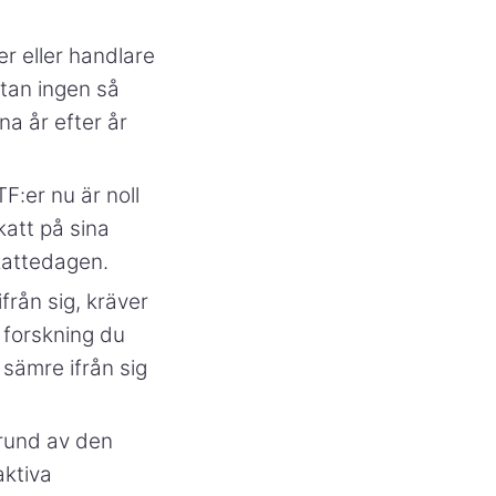
r eller handlare
stan ingen så
na år efter år
F:er nu är noll
att på sina
skattedagen.
från sig, kräver
 forskning du
 sämre ifrån sig
rund av den
aktiva