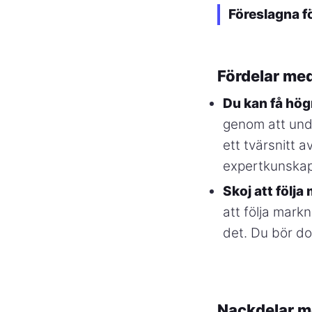
Föreslagna f
Fördelar med
Du kan få hög
genom att und
ett tvärsnitt 
expertkunskap 
Skoj att följa
att följa mark
det. Du bör do
Nackdelar me