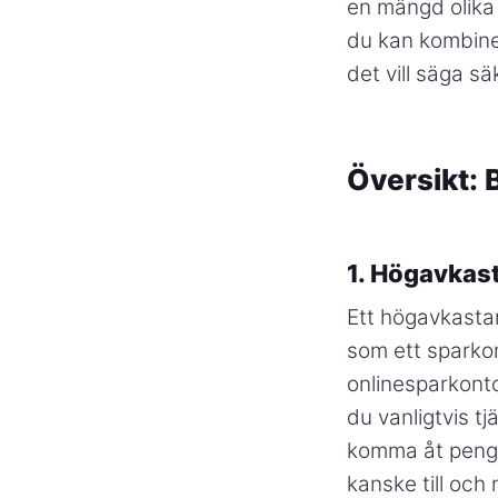
en mängd olika 
du kan kombiner
det vill säga sä
Översikt: 
1. Högavkas
Ett högavkastan
som ett sparko
onlinesparkonto
du vanligtvis t
komma åt penga
kanske till och