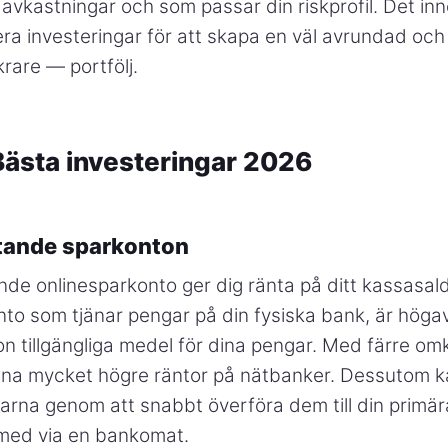
avkastningar och som passar din riskprofil. Det in
a investeringar för att skapa en väl avrundad och
krare — portfölj.
Bästa investeringar 2026
tande sparkonton
de onlinesparkonto ger dig ränta på ditt kassasal
nto som tjänar pengar på din fysiska bank, är hög
n tillgängliga medel för dina pengar. Med färre o
jäna mycket högre räntor på nätbanker. Dessutom ka
rna genom att snabbt överföra dem till din primära
 med via en bankomat.