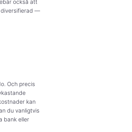
nebär också att
 diversifierad —
do. Och precis
avkastande
mkostnader kan
n du vanligtvis
 bank eller