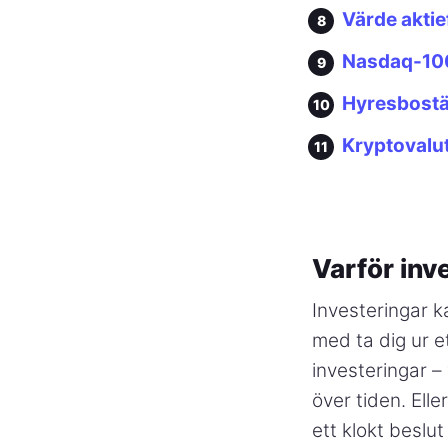
Värde akti
Nasdaq-100
Hyresbost
Kryptovalu
Varför inv
Investeringar ka
med ta dig ur 
investeringar – 
över tiden. Elle
ett klokt beslut