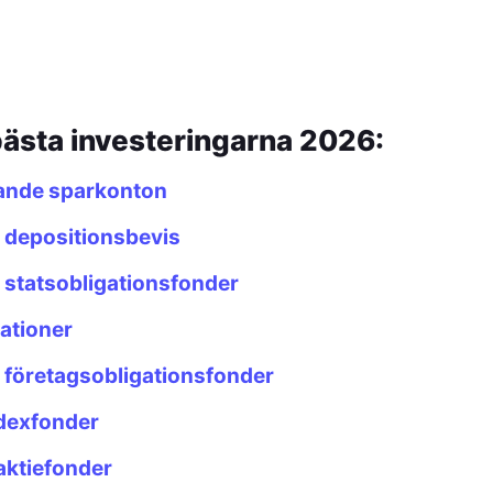
bästa investeringarna 2026:
ande sparkonton
a depositionsbevis
a statsobligationsfonder
gationer
a företagsobligationsfonder
dexfonder
aktiefonder