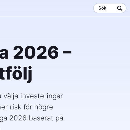
Sök
na 2026 –
följ
välja investeringar
er risk för högre
äga 2026 baserat på
.