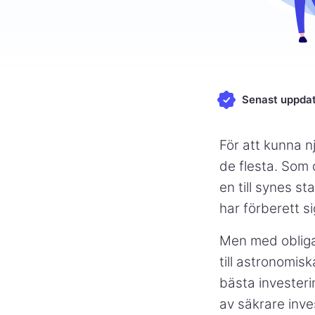
Senast uppdat
För att kunna n
de flesta. Som
en till synes s
har förberett si
Men med obligat
till astronomis
bästa investeri
av säkrare inve