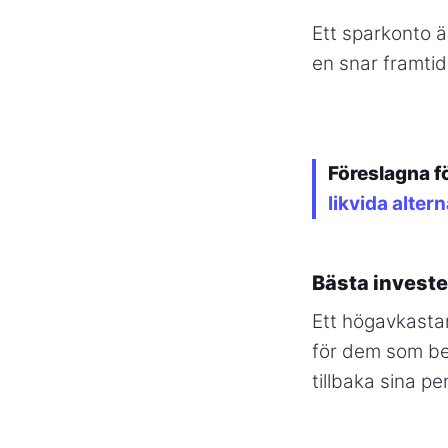
Ett sparkonto ä
en snar framtid
Föreslagna f
likvida altern
Bästa investe
Ett högavkastan
för dem som beh
tillbaka sina pe