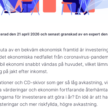
erad den 21 april 2026 och senast granskad av en expert den 
juta av en bekväm ekonomisk framtid är investeringa
 det ekonomiska nedfallet från coronavirus-pandem
tabil ekonomi snabbt vändas på huvudet, vilket lämn
g på jakt efter inkomst.
ioner och CD-skivor som ger så låg avkastning, vis
ka värderingar och ekonomin fortfarande återhämtar 
ngarna för investerare att göra i år? En idé är att h
steringar och mer riskfyllda, högre avkastning.