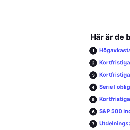
Här är de 
Högavkast
Kortfristig
Kortfristig
Serie I obli
Kortfristig
S&P 500 in
Utdelnings