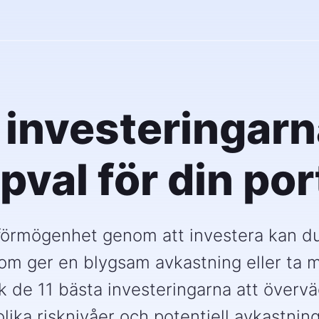
 investeringar
pval för din port
 förmögenhet genom att investera kan du 
om ger en blygsam avkastning eller ta m
k de 11 bästa investeringarna att överv
olika risknivåer och potentiell avkastning