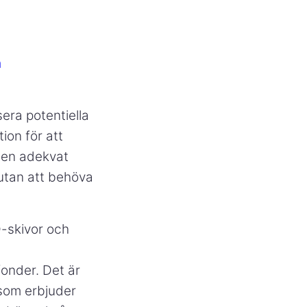
a
era potentiella
tion för att
a en adekvat
utan att behöva
D-skivor och
fonder. Det är
 som erbjuder