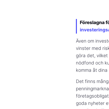
Föreslagna f
investerings
Även om investe
vinster med risk
göra det, vilke
nödfond och ku
komma åt dina 
Det finns många
penningmarknad
företagsobligat
goda nyheter ef