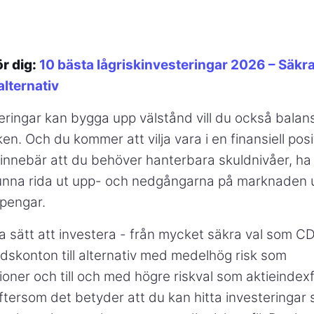
ör dig:
10 bästa lågriskinvesteringar 2026 – Säkr
alternativ
ringar kan bygga upp välstånd vill du också balans
en. Och du kommer att vilja vara i en finansiell posi
t innebär att du behöver hanterbara skuldnivåer, h
nna rida ut upp- och nedgångarna på marknaden 
pengar.
 sätt att investera - från mycket säkra val som C
skonton till alternativ med medelhög risk som
ioner och till och med högre riskval som aktieindex
tersom det betyder att du kan hitta investeringar