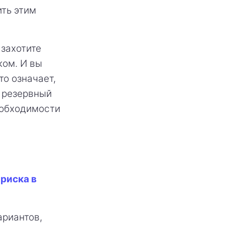
ить этим
 захотите
ком. И вы
то означает,
й резервный
еобходимости
риска в
ариантов,