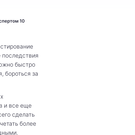
кспертом 10
естирование
е последствия
можно быстро
я, бороться за
ых
в и все еще
сего сделать
очетать более
дными.