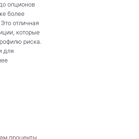
 до опционов
же более
 Это отличная
тиции, которые
рофилю риска.
и для
лее
вам проценты