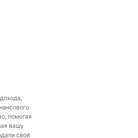
дохода,
инансового
во, помогая
шая вашу
одали свой