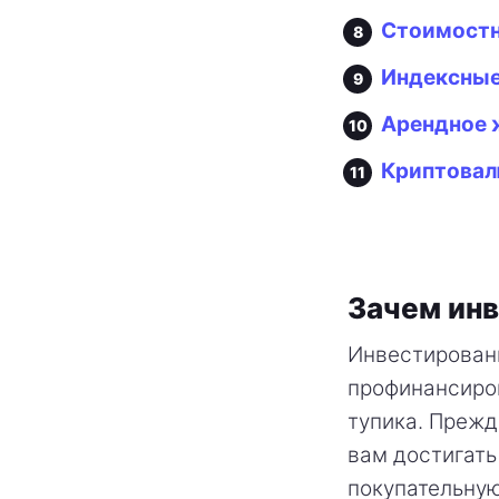
Стоимостн
Индексные
Арендное 
Криптова
Зачем ин
Инвестировани
профинансиров
тупика. Прежд
вам достигат
покупательную