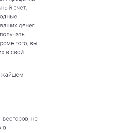
ьный счет,
ходные
ваших денег.
получать
роме того, вы
х в свой
лижайшем
нвесторов, не
х в