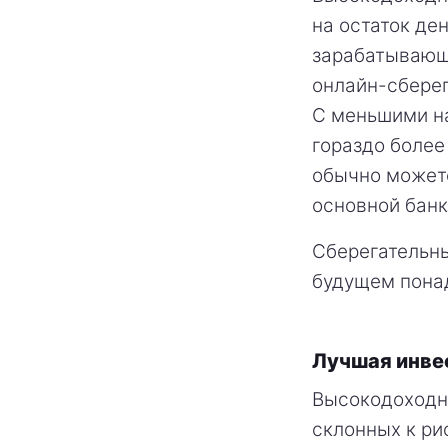
на остаток де
зарабатывающ
онлайн-сберег
С меньшими на
гораздо более
обычно можете
основной банк
Сберегательны
будущем пона
Лучшая инве
Высокодоходны
склонных к рис