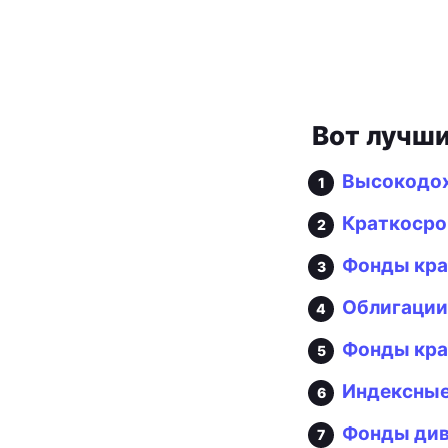
Вот лучши
Высокодох
Краткосро
Фонды кра
Облигации 
Фонды кра
Индексные
Фонды див