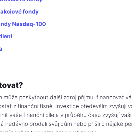
akciové fondy
ondy Nasdaq-100
dlení
a
tovat?
m může poskytnout další zdroj příjmu, financovat 
tat z finanční tísně. Investice především zvyšují v
nit vaše finanční cíle a v průběhu času zvyšují vaši 
 nedávno prodali svůj dům nebo přišli o nějaké pe