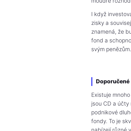
moudré rozhodn
I když investov
zisky a souvisej
znamená, že bu
fond a schopnos
svým penězům
Doporučené 
Existuje mnoho
jsou CD a účty 
podnikové dluho
fondy. To je sk
nabízejí různé 