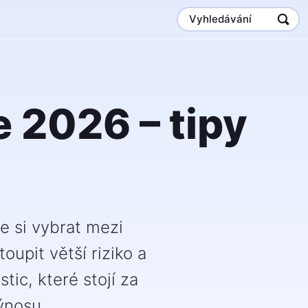
Vyhledávání
e 2026 – tipy
e si vybrat mezi
upit větší riziko a
tic, které stojí za
ýnosu.