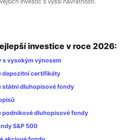
ovějších investic s vyšší návratností.
ejlepší investice v roce 2026:
ty s vysokým výnosem
depozitní certifikáty
 státní dluhopisové fondy
hopisů
 podnikové dluhopisové fondy
ondy S&P 500
é akciové fondy