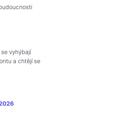
é budoucnosti
 se vyhýbají
ontu a chtějí se
 2026