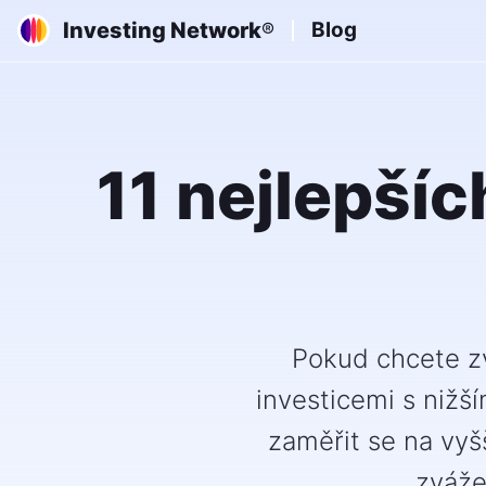
Investing Network
Blog
®
11 nejlepšíc
Pokud chcete zv
investicemi s nižš
zaměřit se na vyšš
zváže