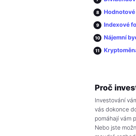
Hodnotové 
Indexové f
Nájemní by
Kryptoměn
Proč inves
Investování vá
vás dokonce dos
pomáhají vám pl
Nebo jste možná