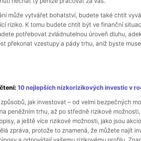
utí nechat ty peníze pracovat za vás.
ání může vytvářet bohatství, budete také chtít vyvá
ící riziko. K tomu budete chtít být ve finanční situac
dete potřebovat zvládnutelnou úroveň dluhu, ade
t překonat vzestupy a pády trhu, aniž byste museli
.
čtení:
10 nejlepších nízkorizikových investic v r
 způsobů, jak investovat – od velmi bezpečných mož
na peněžním trhu, až po středně rizikové možnosti, 
pisy, a ještě více rizikové možnosti, jako jsou akc
vělá zpráva, protože to znamená, že můžete najít in
výnosy a odpovídají vašemu rizikovému profilu. Zna