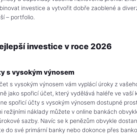
novat investice a vytvořit dobře zaoblené a diver
í – portfolio.
ejlepší investice v roce 2026
účty s vysokým výnosem
 účet s vysokým výnosem vám vyplácí úroky z vašeh
jně jako spořicí účet, který vydělává haléře ve vaš
line spořicí účty s vysokým výnosem dostupné pros
mi režijními náklady můžete v online bankách obvykl
rokové sazby. Navíc se k penězům obvykle dostane
te do své primární banky nebo dokonce přes bank