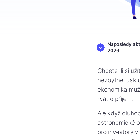
Naposledy akt
2026.
Chcete-li si už
nezbytné. Jak 
ekonomika může 
rvát o příjem.
Ale když dluhop
astronomické oc
pro investory 