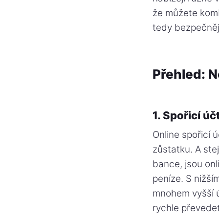
že můžete kombi
tedy bezpečnějš
Přehled: N
1. Spořicí 
Online spořicí
zůstatku. A ste
bance, jsou on
peníze. S nižší
mnohem vyšší ú
rychle převede