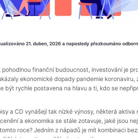
ualizováno 21. duben, 2026 a naposledy přezkoumáno odborní
ít pohodlnou finanční budoucnost, investování je pro 
ukázaly ekonomické dopady pandemie koronaviru, zd
být rychle postavena na hlavu a ti, kdo se nepřipr
isy a CD vynášejí tak nízké výnosy, některá aktiva 
enění a ekonomika se stále zotavuje, jaké jsou nejl
v tomto roce? Jedním z nápadů je mít kombinaci be