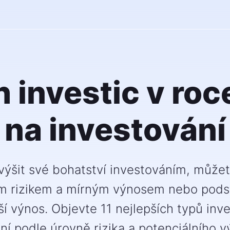
h investic v roc
na investování
ýšit své bohatství investováním, můžet
ím rizikem a mírným výnosem nebo podsto
í výnos. Objevte 11 nejlepších typů inves
ní podle úrovně rizika a potenciálního v