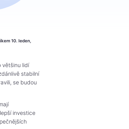
kem 10. leden,
většinu lidí
ánlivě stabilní
avili, se budou
mají
epší investice
zpečnějších