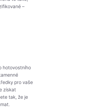
zifikované –
o hotovostního
í kamenné
tředky pro vaše
e získat
te tak, že je
omat.