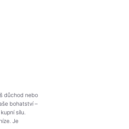
váš důchod nebo
aše bohatství –
kupní sílu.
níze. Je