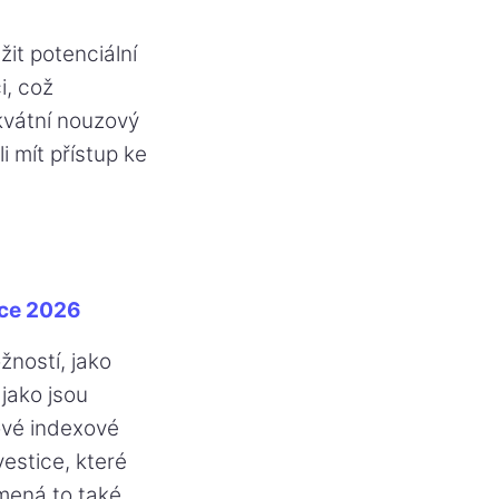
žit potenciální
i, což
kvátní nouzový
 mít přístup ke
oce 2026
ností, jako
jako jsou
iové indexové
vestice, které
mená to také,