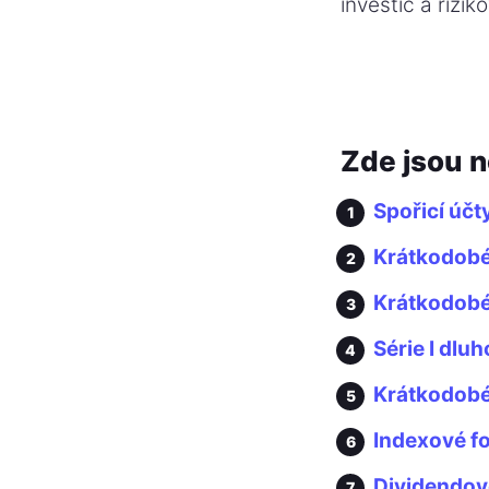
investic a rizik
Zde jsou n
Spořicí úč
Krátkodobé 
Krátkodobé
Série I dlu
Krátkodobé
Indexové f
Dividendov